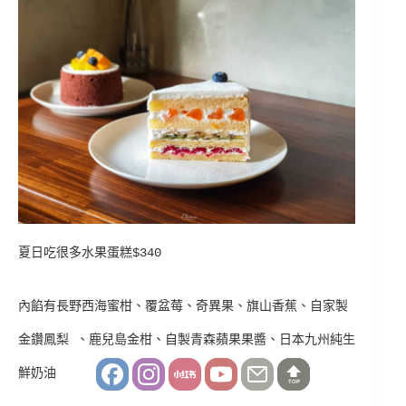
夏日吃很多水果蛋糕$340
內餡有長野西海蜜柑、覆盆莓、奇異果、旗山香蕉、自家製
金鑽鳳梨 、鹿兒島金柑、自製青森蘋果果醬、日本九州純生
鮮奶油
TOP