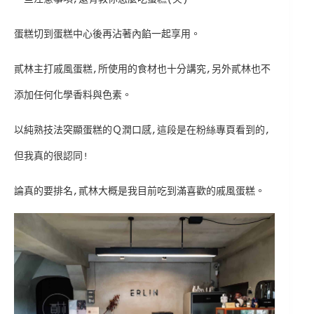
蛋糕切到蛋糕中心後再沾著內餡一起享用。
貳林主打戚風蛋糕,所使用的食材也十分講究,另外貳林也不
添加任何化學香料與色素。
以純熟技法突顯蛋糕的Ｑ潤口感,這段是在粉絲專頁看到的,
但我真的很認同!
論真的要排名,貳林大概是我目前吃到滿喜歡的戚風蛋糕。