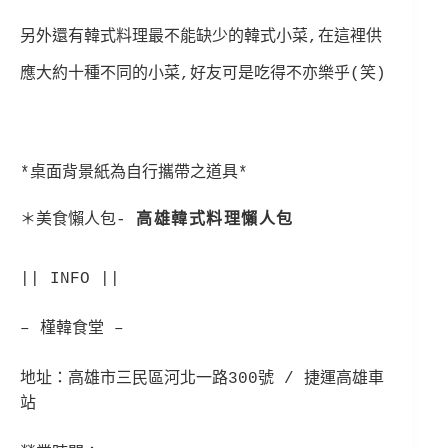
另外還有韓式料理最不能缺少的韓式小菜,在這裡供
應大約十種不同的小菜,好友可是吃得不亦樂乎(笑)
*桌面背景紙為自行攜帶之道具*
＊美食懶人包-
高雄韓式料理懶人包
|| INFO ||
– 槿韓食堂 –
地址：高雄市三民區
河北一路300號 / 捷運高雄車
站