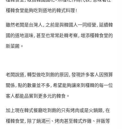
槿韓食堂,取自韓國國花-木槿花作為代表,意味著在
槿韓食堂能夠吃到道地的韓式料理!
雖然老闆是台灣人,之前是與韓國人一同經營,延續韓
國的道地滋味,甚至也常常赴韓考察,增添槿韓食堂的
新菜餚。
老闆說道,轉型做吃到飽的原因,發現許多客人因預算
關係,點的數量並不多,希望能夠讓來到槿韓的每一位
客人都能品嘗到更多元的韓食。
加上現在韓式餐廳吃到飽的只有烤肉或是火鍋類,在
槿韓食堂,除了鍋湯、烤肉甚至韓式炸雞、拌飯等