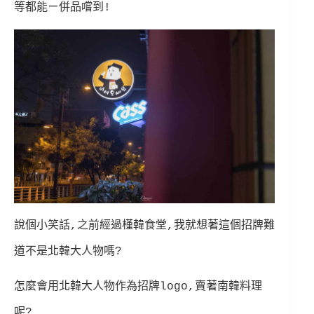
等都能ㄧ併品嚐到!
說個小笑話,之前經過槿韓食堂,我就想著這個招牌難
道不是北韓大人物嗎?
怎麼會用北韓大人物作為招牌logo,賣著南韓料理
呢?