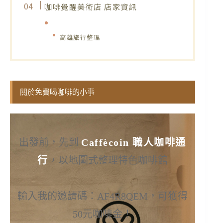
咖啡覺醒美術店 店家資訊
高雄旅行整理
關於免費喝咖啡的小事
出發前，先到
Caffècoin 職人咖啡通
行
，以地圖式整理特色咖啡館
輸入我的邀請碼：AF4R8QEM，可獲得
50元咖啡金！