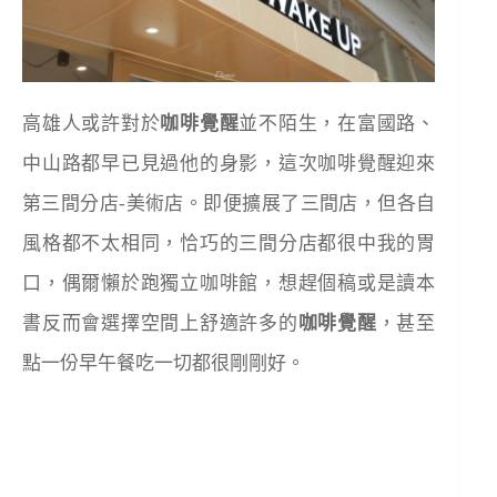
高雄人或許對於
咖啡覺醒
並不陌生，在富國路、
中山路都早已見過他的身影，這次咖啡覺醒迎來
第三間分店-美術店。即便擴展了三間店，但各自
風格都不太相同，恰巧的三間分店都很中我的胃
口，偶爾懶於跑獨立咖啡館，想趕個稿或是讀本
書反而會選擇空間上舒適許多的
咖啡覺醒
，甚至
點一份早午餐吃一切都很剛剛好。