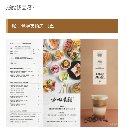
層讓我品嚐。
咖啡覺醒美術店 菜單