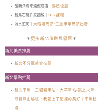
馥蘭朵烏來渡假酒店｜
湯屋優惠
新北石碇許家麵線｜
DIY課程
淡水遊河｜
大稻埕碼頭/三重忠孝碼頭出發
＊
更多新北旅遊與優惠
＊
新北美食推薦
新北不分區美食推薦
新北景點推薦
新北平溪｜三貂嶺車站、大華車站-跳上火車
尋覓深山秘境，我愛上了這裡的美好｜平溪秘
境