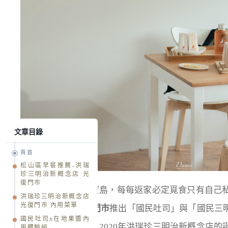
文章目錄
頁首
松山區早餐推薦-洪瑞
珍三明治新概念店 光
復門市
台灣著實是座美食寶島，每每返家必定覓食只有自己
洪瑞珍三明治新概念店
光復門市 內用菜單
明治新概念店 光復門市
推出「國民吐司」與「國民三
國民吐司x在地果醬內
型的案例越來越多，2020年洪瑞珍三明治新概念店
用體驗組