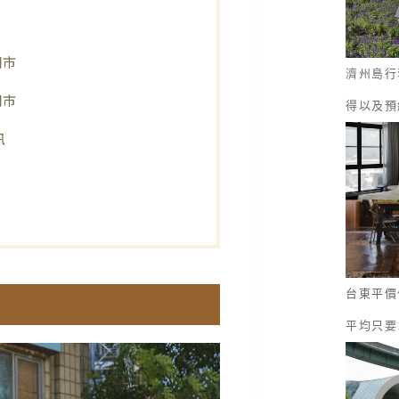
門市
濟州島行
門市
得以及預
訊
台東平價
平均只要