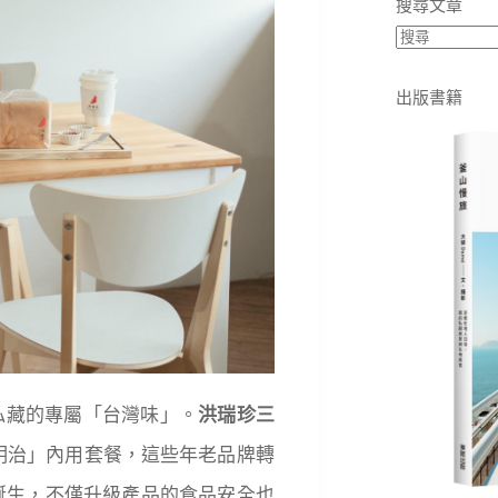
搜尋文章
出版書籍
私藏的專屬「台灣味」。
洪瑞珍三
明治」內用套餐，這些年老品牌轉
的誕生，不僅升級產品的食品安全也