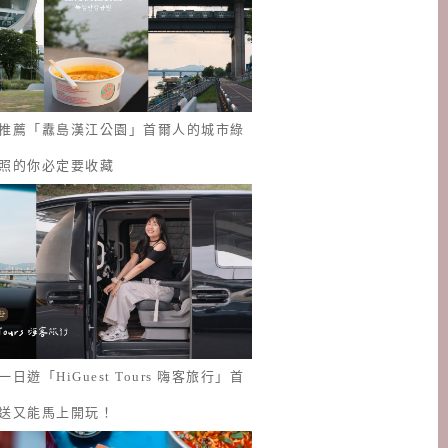
推薦「纛島漢江公園」首爾人的城市綠
照的你必定要收藏
日遊「HiGuest Tours 嗨客旅行」首
送又能馬上開玩！