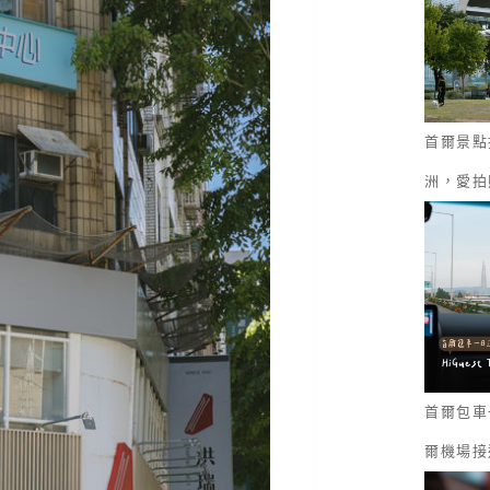
首爾景點
洲，愛拍
首爾包車一
爾機場接