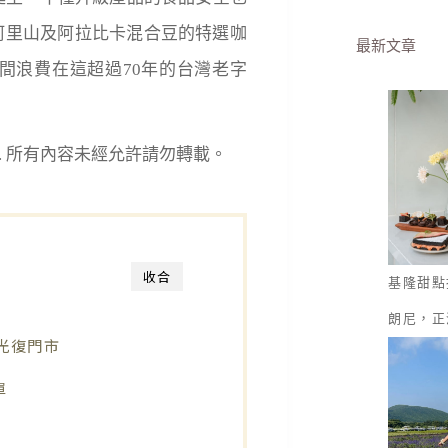
阿里山及阿拉比卡混合豆的特選咖
最新文章
間浪費在這
超過70年的台灣老字
eserved. 所有內容未經允許請勿轉載。
收合
基隆甜點
朗尼，正
光復門市
單