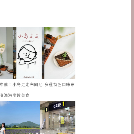
推薦！小島走走布朗尼-多種特色口味布
濱漁港附近美食