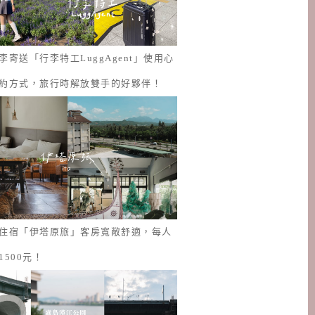
李寄送「行李特工LuggAgent」使用心
約方式，旅行時解放雙手的好夥伴！
住宿「伊塔原旅」客房寬敞舒適，每人
1500元！