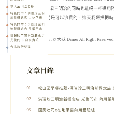
單人三明治套餐
加入咖啡元素，在品嚐三明治的同時也能喝一杯選用
特色門市：洪瑞珍三明
啡；你知道嗎？時間是可以浪費的，這天我選擇把時
治新概念店 士林門市
特色門市：洪瑞珍三明
號，享用經典台味。
治新概念店 民權門市
洪瑞珍三明治新概念店
版權所有 Copyright © 大妹 Damei All Right R
光復門市 店家資訊
台北旅行整理
文章目錄
松山區早餐推薦-洪瑞珍三明治新概念店 
洪瑞珍三明治新概念店 光復門市 內用菜
國民吐司x在地果醬內用體驗組