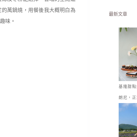
定的萬鍋燒，用餐後我大概明白為
最新文章
趣味。
基隆甜點
朗尼，正