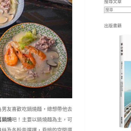
搜尋文章
出版書籍
為男友喜歡吃鍋燒麵，總想帶他去
萬鍋燒
吧！主要以鍋燒麵為主，可
雞絲及冬粉能選擇，昏暗的空間還