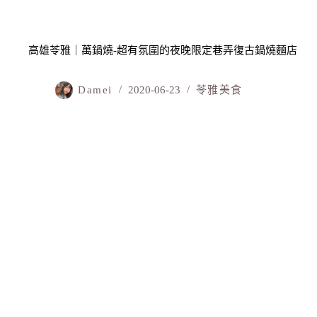
高雄苓雅｜萬鍋燒-超有氛圍的夜晚限定巷弄復古鍋燒麵店
Damei
2020-06-23
苓雅美食