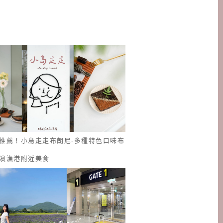
推薦！小島走走布朗尼-多種特色口味布
濱漁港附近美食