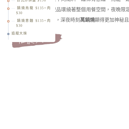
台式炸拼盤 $150
鍋燒烏龍 $135+肉
有非常多主理人收藏品環繞著整個用餐空間，夜晚限
$30
什麼只有晚上營業了，深夜時刻
萬鍋燒
顯得更加神秘且
鍋燒意麵 $135+肉
$30
追蹤大妹