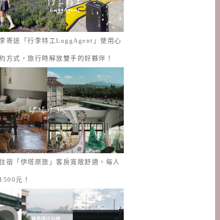
李寄送「行李特工LuggAgent」使用心
約方式，旅行時解放雙手的好夥伴！
住宿「伊塔原旅」客房寬敞舒適，每人
1500元！