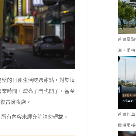
首爾景點
洲，愛拍
隔壁的日食生活吃過甜點，對於這
營業時間，燈亮了門也開了，甚至
家復古宵夜店。
首爾包車一
served. 所有內容未經允許請勿轉載。
爾機場接