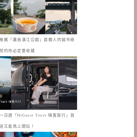
推薦「纛島漢江公園」首爾人的城市綠
照的你必定要收藏
日遊「HiGuest Tours 嗨客旅行」首
送又能馬上開玩！