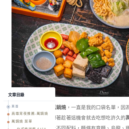
文章目錄
頁首
四維行政中心旁的
萬鍋燒
，一直是我的口袋名單，因
高雄宵夜推薦-萬鍋燒
吃不同的鍋燒麵，想著趁著這機會就去吃想吃許久的
萬鍋燒 菜單
按照自己的喜好加上不同配料，麵條有意麵、烏龍、