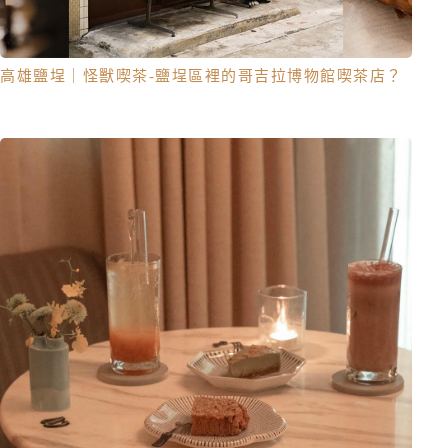
高雄鹽埕｜怪獸喫茶-鹽埕區裡的哥吉拉博物館喫茶店？