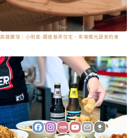
高雄鹽埕｜小明星-鑽進巷弄住宅，來場燭光蔬食約會
TOP