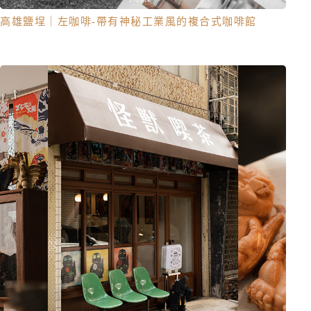
高雄鹽埕｜左咖啡-帶有神秘工業風的複合式咖啡館