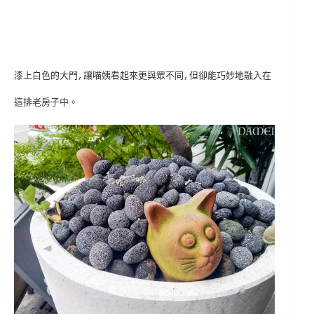
漆上白色的大門,讓喵姨看起來更與眾不同,但卻能巧妙地融入在
這排老房子中。