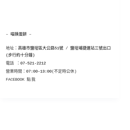
–
喵姨蛋餅
–
地址：
高雄市鹽埕區大公路51號
/
鹽埕埔捷運站三號出口
(步行約十分鐘)
電話 ：
07-521-2212
營業時間：
07:00-13:00
(不定時公休)
FACEBOOK
點我