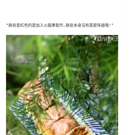
*餅皮是紅色的是加入火龍果製作,餅皮本身沒有甚麼味道哦
!*