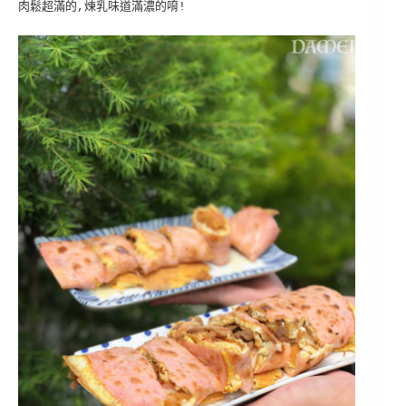
肉鬆超滿的,煉乳味道滿濃的唷!