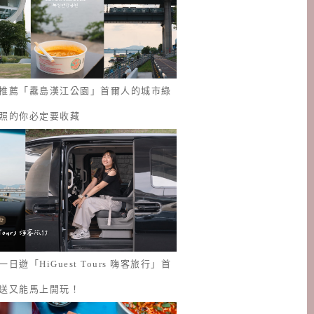
推薦「纛島漢江公園」首爾人的城市綠
照的你必定要收藏
日遊「HiGuest Tours 嗨客旅行」首
送又能馬上開玩！