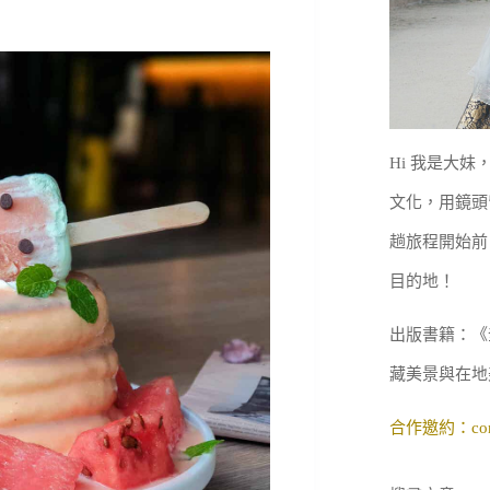
Hi 我是大
文化，用鏡頭
趟旅程開始前
目的地！
出版書籍：《
藏美景與在地
合作邀約：
co