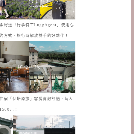
李寄送「行李特工LuggAgent」使用心
約方式，旅行時解放雙手的好夥伴！
住宿「伊塔原旅」客房寬敞舒適，每人
1500元！