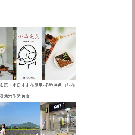
推薦！小島走走布朗尼-多種特色口味布
濱漁港附近美食