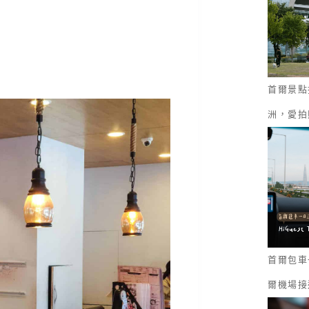
首爾景點
洲，愛拍
首爾包車一
爾機場接