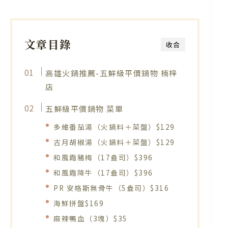
文章目錄
收合
高雄火鍋推薦-五鮮級平價鍋物 楠梓
店
五鮮級平價鍋物 菜單
多維番茄湯（火鍋料＋菜盤）$129
古月胡椒湯（火鍋料＋菜盤）$129
和風霜豬梅（17盎司）$396
和風霜降牛（17盎司）$396
PR 安格斯無骨牛（5盎司）$316
海鮮拼盤$169
麻辣鴨血（3塊）$35