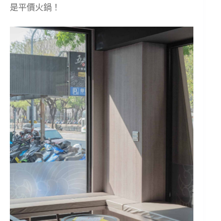
是平價火鍋！