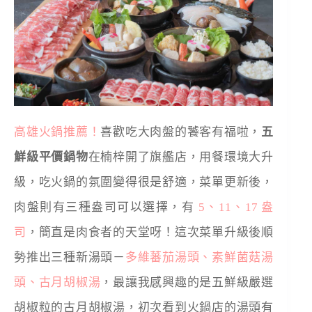
高雄火鍋推薦！
喜歡吃大肉盤的饕客有福啦，
五
鮮級平價鍋物
在楠梓開了旗艦店，用餐環境大升
級，吃火鍋的氛圍變得很是舒適，菜單更新後，
肉盤則有三種盎司可以選擇，有
5、11、17 盎
司
，簡直是肉食者的天堂呀！這次菜單升級後順
勢推出三種新湯頭－
多維蕃茄湯頭、素鮮菌菇湯
頭、古月胡椒湯
，最讓我感興趣的是五鮮級嚴選
胡椒粒的古月胡椒湯，初次看到火鍋店的湯頭有