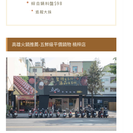
綜合鍋料盤$98
追蹤大妹
高雄火鍋推薦-五鮮級平價鍋物 楠梓店