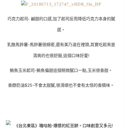
鹹甜的口感,加了起司反而降低巧克力本身的膩
巧克力起司-
感。
乳酪馬鈴薯-
馬鈴薯很綿密,還有美乃滋在裡頭,其實吃起來是
清爽的也很舒服,這個口味好愛!
鮪魚玉米起司-
鮪魚偏甜這個稍微膩口一點,玉米很香甜。
香醇奶油$25-
不會太甜膩,很滑順也不會有太怪的香精味。