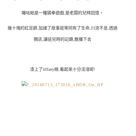
嘰咕帕是一種猜拳遊戲,是老闆的兒時回憶。
幾十塊的紅豆餅,加諸了故事就等同有了生命,川流不息,透過
開店,讓這兒時的記趣,散播下去
漆上了tiffany綠,看起來十分活潑呢!