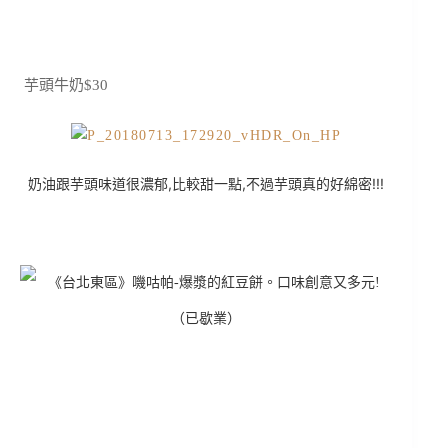
芋頭牛奶$30
奶油跟芋頭味道很濃郁,比較甜一點,不過芋頭真的好綿密!!!