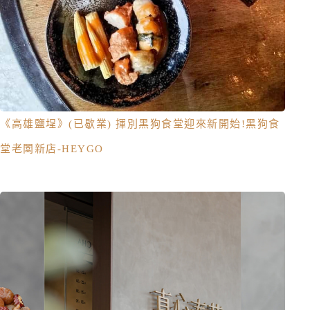
《高雄鹽埕》(已歇業) 揮別黑狗食堂迎來新開始!黑狗食
堂老闆新店-HEYGO