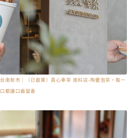
台南新市｜（已歇業）真心奉茶 南科店-陶甕泡茶，每一
口都讓口齒留香