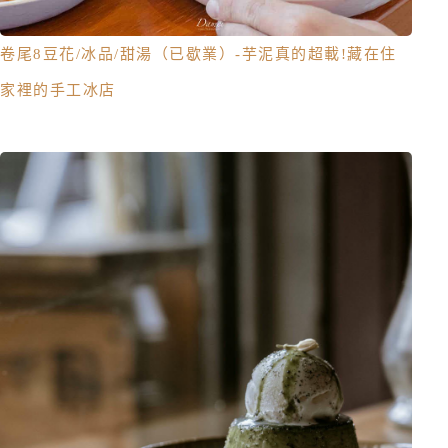
卷尾8豆花/冰品/甜湯（已歇業）-芋泥真的超載!藏在住
家裡的手工冰店