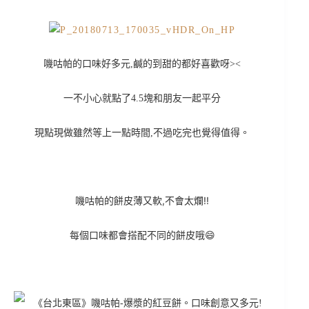
嘰咕帕的口味好多元,鹹的到甜的都好喜歡呀><
一不小心就點了4.5塊和朋友一起平分
現點現做雖然等上一點時間,不過吃完也覺得值得。
嘰咕帕的餅皮薄又軟,不會太爛!!
每個口味都會搭配不同的餅皮哦😄