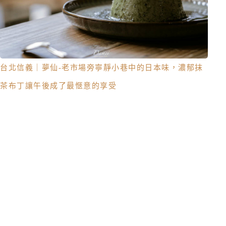
台北信義｜夢仙-老市場旁寧靜小巷中的日本味，濃郁抹
茶布丁讓午後成了最愜意的享受