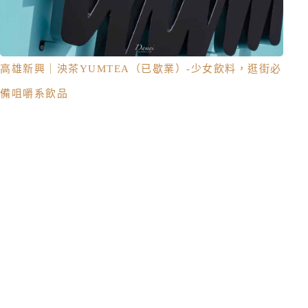
高雄新興｜泱茶YUMTEA（已歇業）-少女飲料，逛街必
備咀嚼系飲品