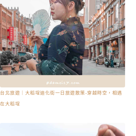
台北旅遊｜大稻埕迪化街一日旅遊散策-穿越時空，相遇
在大稻埕