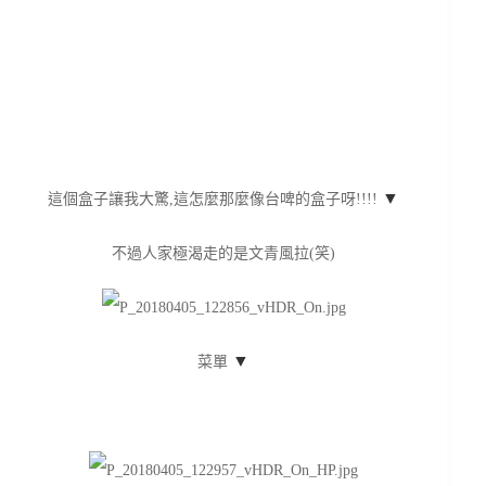
▼
這個盒子讓我大驚,這怎麼那麼像台啤的盒子呀!!!!
不過人家極渴走的是文青風拉(笑)
▼
菜單