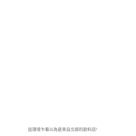
這環境乍看以為是來自北部的飲料店!