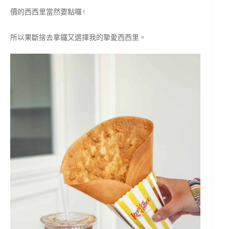
價的西西里當然要點囉!
所以果斷捨去拿鐵又選擇我的摯愛西西里。