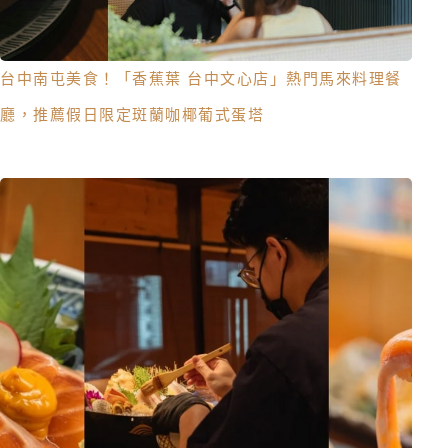
台中南屯美食！「香蕉葉 台中文心店」熱門馬來料理餐
廳，推薦假日限定斑蘭咖椰葡式蛋塔