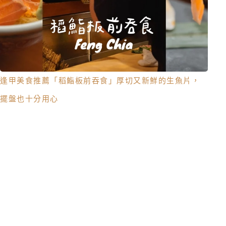
逢甲美食推薦「稻鮨板前吞食」厚切又新鮮的生魚片，
擺盤也十分用心