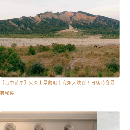
【台中苗栗】火炎山景觀點｜宛如大峽谷！日落時分最
美秘徑