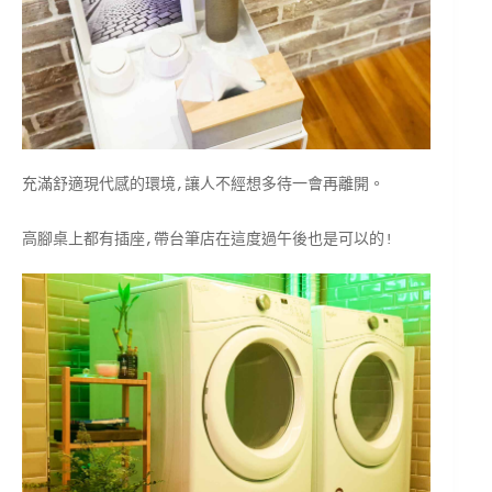
充滿舒適現代感的環境,讓人不經想多待一會再離開。
高腳桌上都有插座,帶台筆店在這度過午後也是可以的!