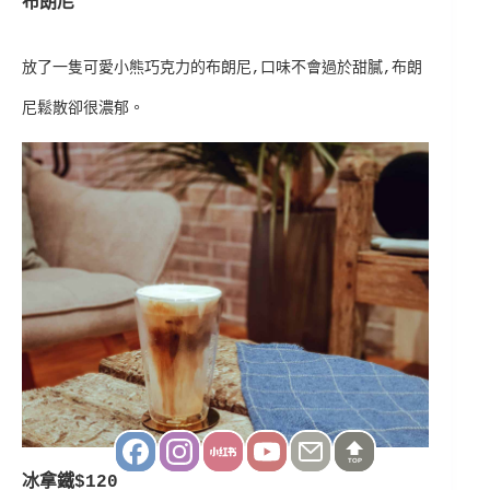
布朗尼
放了一隻可愛小熊巧克力的布朗尼,口味不會過於甜膩,布朗
尼鬆散卻很濃郁。
TOP
冰拿鐵$120