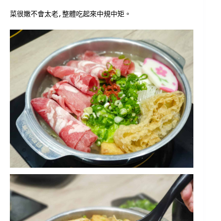
菜很嫩不會太老,整體吃起來中規中矩。