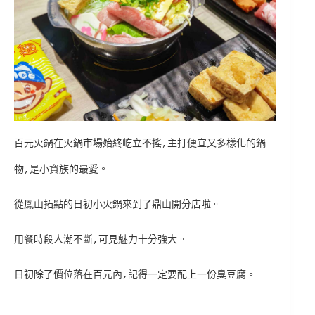
百元火鍋在火鍋市場始終屹立不搖,主打便宜又多樣化的鍋
物,是小資族的最愛。
從鳳山拓點的日初小火鍋來到了鼎山開分店啦。
用餐時段人潮不斷,可見魅力十分強大。
日初除了價位落在百元內,記得一定要配上一份臭豆腐。