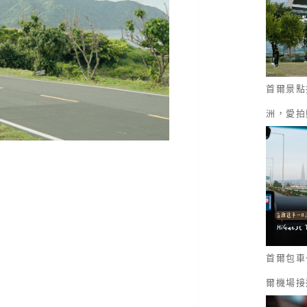
首爾景點
洲，愛拍
首爾包車一
爾機場接