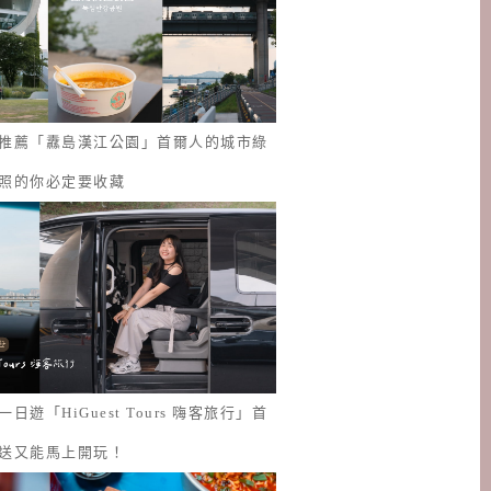
推薦「纛島漢江公園」首爾人的城市綠
照的你必定要收藏
日遊「HiGuest Tours 嗨客旅行」首
送又能馬上開玩！