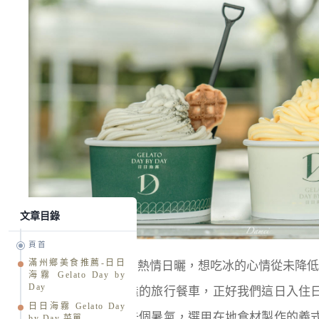
文章目錄
頁首
滿州鄉美食推薦-日日
一下車，感受到南國熱情日曬，想吃冰的心情從未降
海霧 Gelato Day by
Day
是由日日團隊所打造的旅行餐車，正好我們這日入住
日日海霧 Gelato Day
時間，就能買支冰去個暑氣，選用在地食材製作的義
by Day 菜單