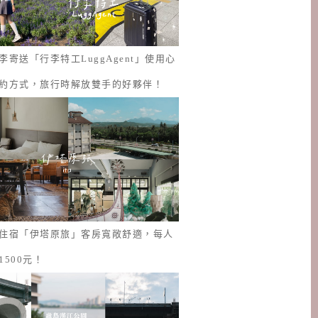
李寄送「行李特工LuggAgent」使用心
約方式，旅行時解放雙手的好夥伴！
住宿「伊塔原旅」客房寬敞舒適，每人
1500元！