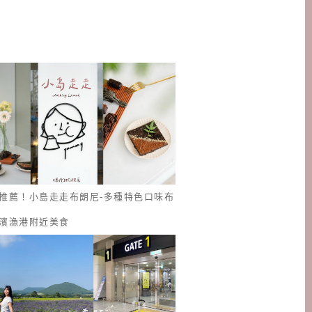
推薦！小島走走布朗尼-多種特色口味布
濱漁港附近美食