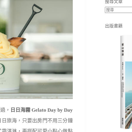
搜尋文章
出版書籍
低過，
日日海霧 Gelato Day by Day
日日旅海，只要出房門不用三分鐘
式霜淇淋，再搭配可愛小點心做點