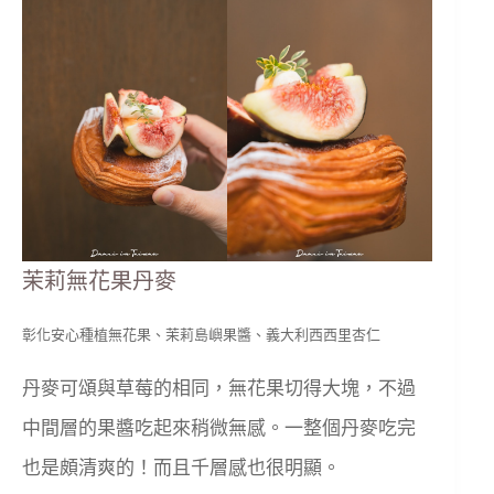
茉莉無花果丹麥
彰化安心種植無花果、茉莉島嶼果醬、義大利西西里杏仁
丹麥可頌與草莓的相同，無花果切得大塊，不過
中間層的果醬吃起來稍微無感。一整個丹麥吃完
也是頗清爽的！而且千層感也很明顯。