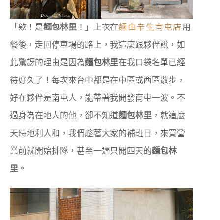
「欸！是
麵包林里
！」上次在
麵由辛生南屯店
用
餐後，走回停車場的路上，我這麼跟夥伴說，如
此驚訝的理由是因為
麵包林里
在我口袋名單已經
待好久了！每次來台中都是在中區或西區散步，
好在夥伴是南屯人，能帶著我開發南屯一波。不
過身為在地人的他，卻不知道
麵包林里
，就這麼
天時地利人和，我們趁著大家的補班日，來買營
業前就開始排隊，甚至一週只開四天的
麵包林
里
。