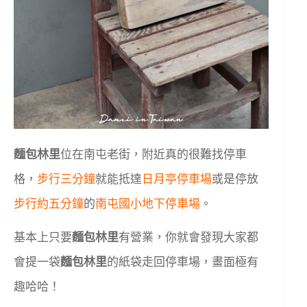
麵包林里
位在南屯老街，附近真的很難找停車
格，
步行三分鐘
就能抵達
日月亭停車場
或是停放
步行約五分鐘
的
南屯國小地下停車場
。
基本上只要
麵包林里
有營業，你就會發現大家都
會提一袋
麵包林里
的紙袋走回停車場，畫面極有
趣哈哈！