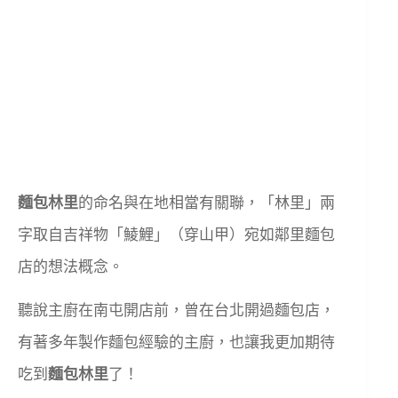
麵包林里
的命名與在地相當有關聯，「林里」兩
字取自吉祥物「鯪鯉」（穿山甲）宛如鄰里麵包
店的想法概念。
聽說主廚在南屯開店前，曾在台北開過麵包店，
有著多年製作麵包經驗的主廚，也讓我更加期待
吃到
麵包林里
了！