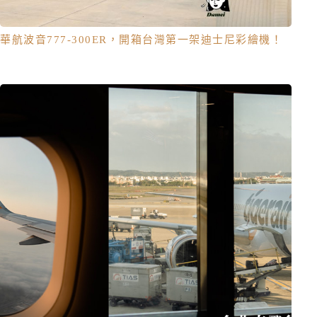
華航波音777-300ER，開箱台灣第一架迪士尼彩繪機！