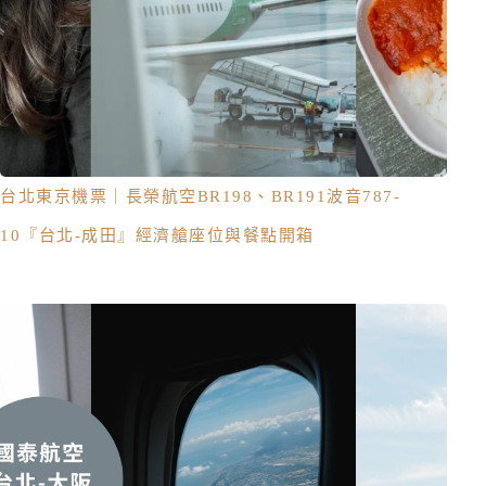
台北東京機票｜長榮航空BR198、BR191波音787-
10『台北-成田』經濟艙座位與餐點開箱