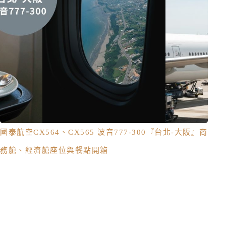
國泰航空CX564、CX565 波音777-300『台北-大阪』商
務艙、經濟艙座位與餐點開箱