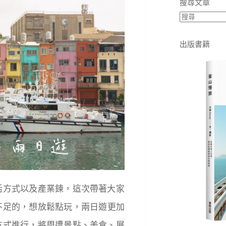
搜尋文章
出版書籍
活方式以及產業鍊，這次帶著大家
不足的，想放鬆點玩，兩日遊更加
方式進行，將周遭景點、美食、展