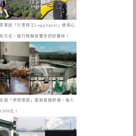
李寄送「行李特工LuggAgent」使用心
約方式，旅行時解放雙手的好夥伴！
住宿「伊塔原旅」客房寬敞舒適，每人
1500元！