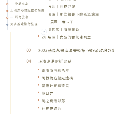
小島走走
Z5 展區｜長夜浮游
正濱漁港附近住宿推薦
Z9 展區｜那些聲響下的老派浪漫
粼島旅宿
Z10 展區｜春末了
更多基隆旅行整理…
Z4 快閃店｜海語花香
Z8 展區｜女巫的香氣陳列室
2023基隆永晝海濱美術館-999朵玫瑰の
正濱漁港附近景點
正濱漁港彩色屋
阿根納造船廠遺構
基隆社寮福德宮
龍目井
阿拉寶灣部落
社寮東砲台