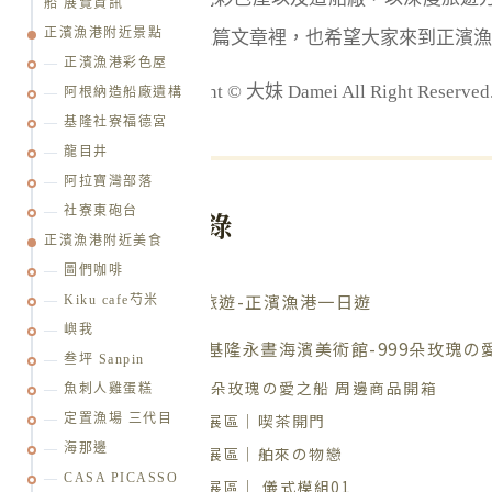
船 展覽資訊
正濱漁港附近景點
覽、住宿全整理在這篇文章裡，也希望大家來到正濱漁
正濱漁港彩色屋
版權所有 Copyright © 大妹 Damei All Right R
阿根納造船廠遺構
基隆社寮福德宮
龍目井
阿拉寶灣部落
社寮東砲台
文章目錄
正濱漁港附近美食
圖們咖啡
基隆旅遊-正濱漁港一日遊
Kiku cafe芍米
嶼我
2023基隆永晝海濱美術館-999朵玫瑰の
叁坪 Sanpin
999朵玫瑰の愛之船 周邊商品開箱
魚刺人雞蛋糕
Z1 展區｜喫茶開門
定置漁場 三代目
海那邊
Z2 展區｜舶來の物戀
CASA PICASSO
Z3 展區｜ 儀式模組01