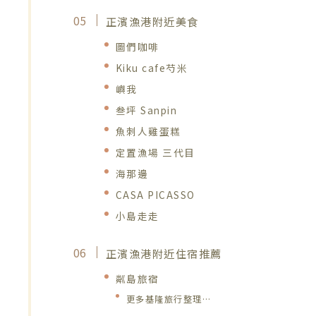
正濱漁港附近美食
圖們咖啡
Kiku cafe芍米
嶼我
叁坪 Sanpin
魚刺人雞蛋糕
定置漁場 三代目
海那邊
CASA PICASSO
小島走走
正濱漁港附近住宿推薦
粼島旅宿
更多基隆旅行整理…