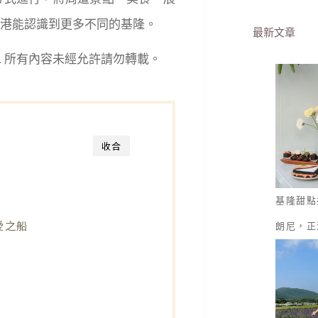
港能認識到更多不同的基隆。
最新文章
eserved. 所有內容未經允許請勿轉載。
收合
基隆甜點
愛之船
朗尼，正