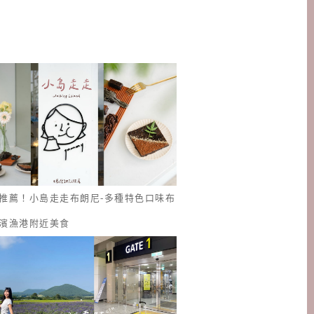
推薦！小島走走布朗尼-多種特色口味布
濱漁港附近美食