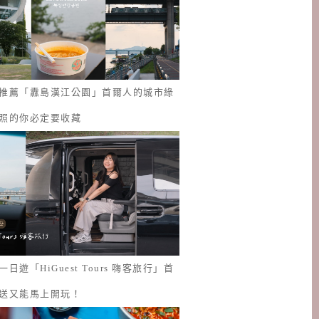
推薦「纛島漢江公園」首爾人的城市綠
照的你必定要收藏
日遊「HiGuest Tours 嗨客旅行」首
送又能馬上開玩！