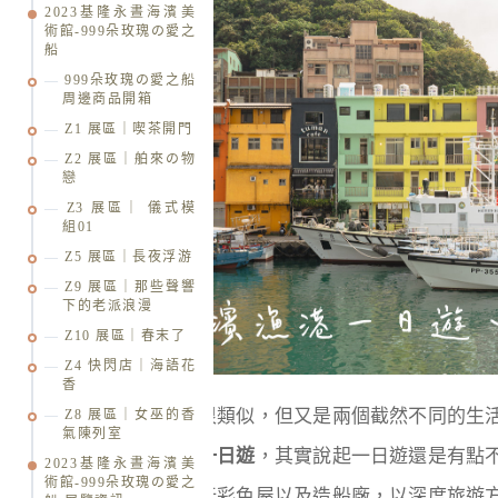
2023基隆永晝海濱美
術館-999朵玫瑰の愛之
船
999朵玫瑰の愛之船
周邊商品開箱
Z1 展區｜喫茶開門
Z2 展區｜舶來の物
戀
Z3 展區｜ 儀式模
組01
Z5 展區｜長夜浮游
Z9 展區｜那些聲響
下的老派浪漫
Z10 展區｜春末了
Z4 快閃店｜海語花
香
說起來基隆和高雄很類似，但又是兩個截然不同的生
Z8 展區｜女巫的香
氣陳列室
來到
基隆正濱漁港一日遊
，其實說起一日遊還是有點
2023基隆永晝海濱美
術館-999朵玫瑰の愛之
適合，我們不再只玩彩色屋以及造船廠，以深度旅遊