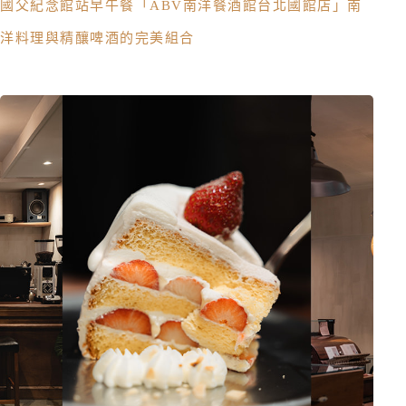
國父紀念館站早午餐「ABV南洋餐酒館台北國館店」南
洋料理與精釀啤酒的完美組合