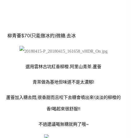
柳青薈$70(只能做冰的)微糖.去冰
選用雲林古坑紅香柳橙.阿里山青茶.蘆薈
青茶做為基地但味道不是太濃郁!
蘆薈加入糖去悶,很香甜而且咬下去糖會噴出來!淡淡的柳橙的
香!喝起來很舒服!!
不過建議喝無糖就夠了哦~