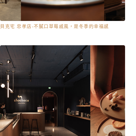
貝克宅 忠孝店-不膩口草莓戚風，是冬季的幸福感