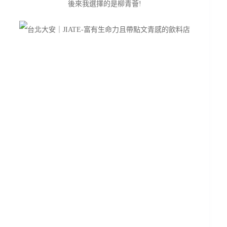
後來我選擇的是柳青薈!