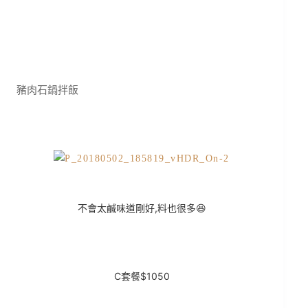
豬肉石鍋拌飯
不會太鹹味道剛好,料也很多😆
C套餐$1050