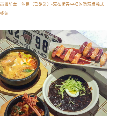
高雄前金｜沐樢（已歇業）-藏在街弄中裡的隱藏版義式
餐館