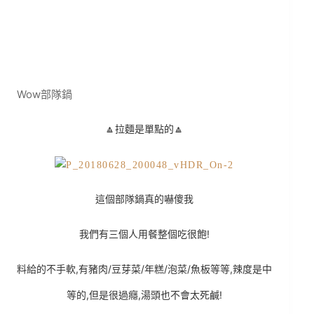
Wow部隊鍋
🔼拉麵是單點的🔼
這個部隊鍋真的嚇傻我
我們有三個人用餐整個吃很飽!
料給的不手軟,有豬肉/豆芽菜/年糕/泡菜/魚板等等,辣度是中
等的,但是很過癮,湯頭也不會太死鹹!