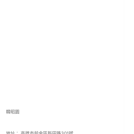
韓昭園
地址：
高雄市前金區新田路301號