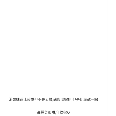
湯頭味道比較重但不是太鹹,豬肉滿嫩的,但是比較鹹一點
高麗菜很甜,年糕很Q