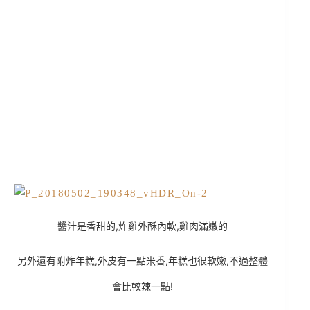
醬汁是香甜的,炸雞外酥內軟,雞肉滿嫩的
另外還有附炸年糕,外皮有一點米香,年糕也很軟嫩,不過整體
會比較辣一點!