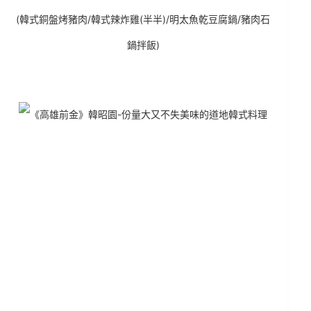
(韓式銅盤烤豬肉/韓式辣炸雞(半半)/明太魚乾豆腐鍋/豬肉石
鍋拌飯)