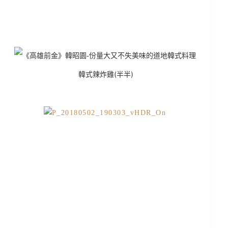
韓式辣炸雞(半半)