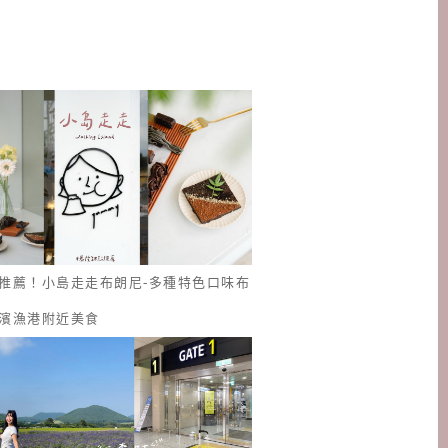
推薦！小島走走布朗尼-多種特色口味布
濱漁港附近美食