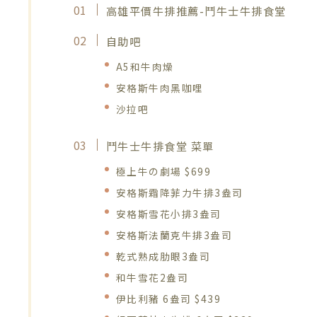
高雄平價牛排推薦-鬥牛士牛排食堂
自助吧
A5和牛肉燥
安格斯牛肉黑咖哩
沙拉吧
鬥牛士牛排食堂 菜單
極上牛の劇場 $699
安格斯霜降菲力牛排3盎司
安格斯雪花小排3盎司
安格斯法蘭克牛排3盎司
乾式熟成肋眼3盎司
和牛雪花2盎司
伊比利豬 6盎司 $439