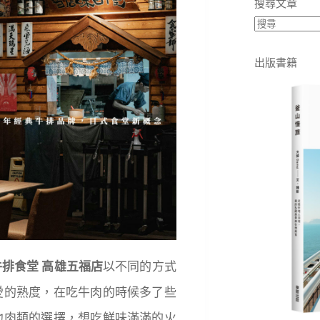
搜尋文章
出版書籍
排食堂 高雄五福店
以不同的方式
愛的熟度，在吃牛肉的時候多了些
他肉類的選擇，想吃鮮味滿滿的火