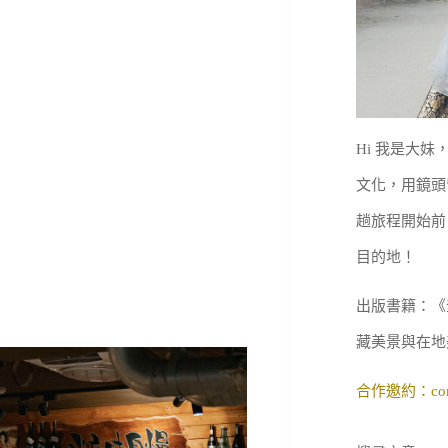
Hi 我是大
文化，用鏡頭
趟旅程開始前
目的地！
出版書籍：《
藏美景與在地
合作邀約：
co