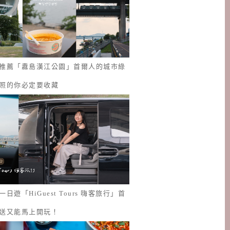
推薦「纛島漢江公園」首爾人的城市綠
照的你必定要收藏
日遊「HiGuest Tours 嗨客旅行」首
送又能馬上開玩！