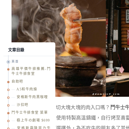
文章目錄
頁首
高雄平價牛排推薦-鬥
牛士牛排食堂
自助吧
A5和牛肉燥
安格斯牛肉黑咖哩
沙拉吧
你喜歡怎麼吃牛排？切大塊大塊的肉入口嗎？
鬥牛士牛
鬥牛士牛排食堂 菜單
呈現牛肉上桌模樣，使用特製高溫鑄鐵，自行烤至喜
極上牛の劇場 $699
彈性，多種牛肉可以選擇外，為不吃牛的朋友多了其
安格斯霜降菲力牛