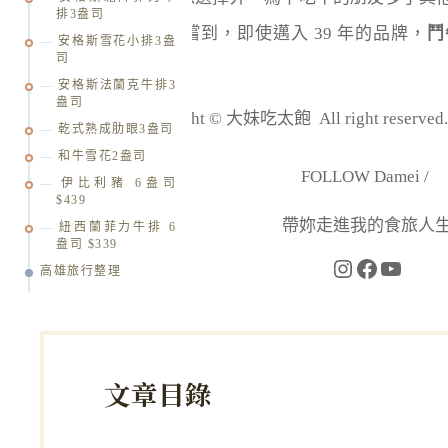
排3盎司
鍋在
鬥牛士
也能品嚐到，即使邁入 39 年的品牌，
鬥
安格斯雪花小排3盎
司
呢。
安格斯法蘭克牛排3
盎司
版權所有 Copyright © 大妹吃太飽 All right re
乾式熟成肋眼3盎司
和牛雪花2盎司
FOLLOW Damei /
伊比利豬 6盎司
$439
帶妳走進我的食旅人
紐西蘭菲力牛排 6
盎司 $339
高雄旅行整理
文章目錄