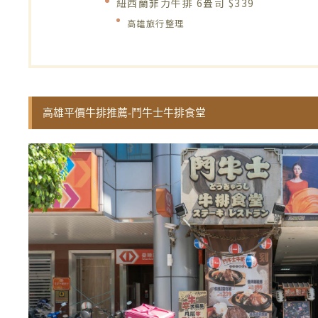
紐西蘭菲力牛排 6盎司 $339
高雄旅行整理
高雄平價牛排推薦-鬥牛士牛排食堂