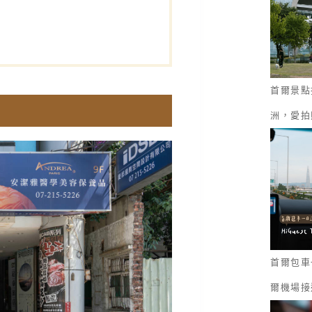
首爾景點
洲，愛拍
首爾包車一
爾機場接