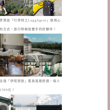
李寄送「行李特工LuggAgent」使用心
約方式，旅行時解放雙手的好夥伴！
住宿「伊塔原旅」客房寬敞舒適，每人
1500元！