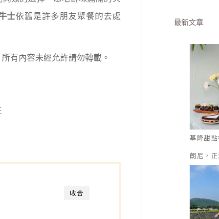
牛士
依舊是許多朋友聚餐的去處
最新文章
served. 所有內容未經允許請勿轉載。
生
基隆甜點
朗尼，正
收合