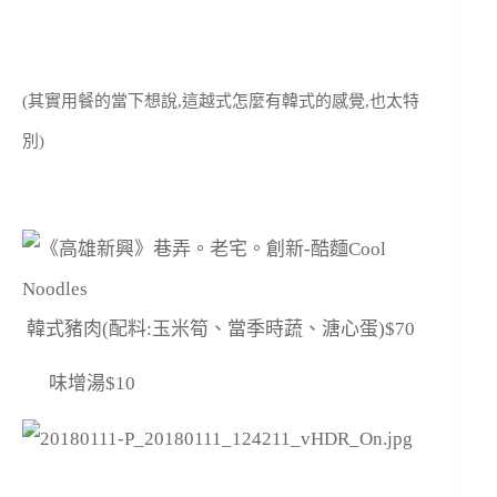
(其實用餐的當下想說,這越式怎麼有韓式的感覺,也太特
別)
韓式豬肉(配料:玉米筍、當季時蔬、溏心蛋)$70
味增湯$10