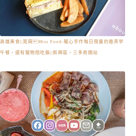
高雄美食||覓蒔Miss Food-暖心手作每日限量的巷弄早
午餐，還有寵物陪吃飯||新興區、三多商圈站
TOP