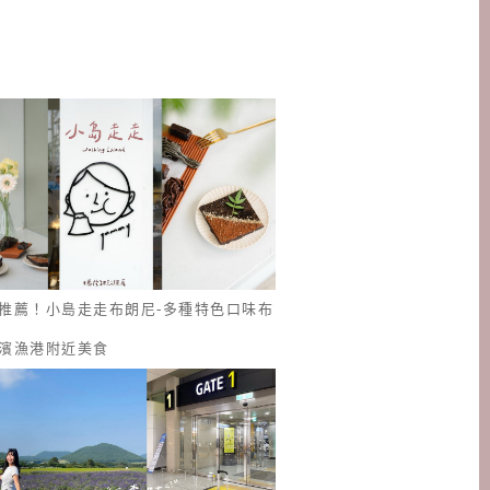
推薦！小島走走布朗尼-多種特色口味布
濱漁港附近美食