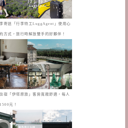
李寄送「行李特工LuggAgent」使用心
約方式，旅行時解放雙手的好夥伴！
住宿「伊塔原旅」客房寬敞舒適，每人
1500元！