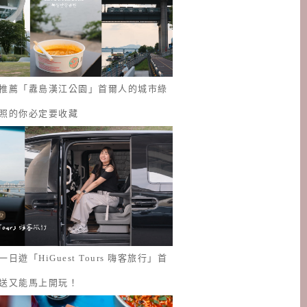
推薦「纛島漢江公園」首爾人的城市綠
照的你必定要收藏
日遊「HiGuest Tours 嗨客旅行」首
送又能馬上開玩！