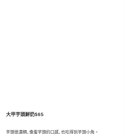
大甲芋頭鮮奶$65
芋頭很濃稠,像蜜芋頭的口感,也吃得到芋頭小角。