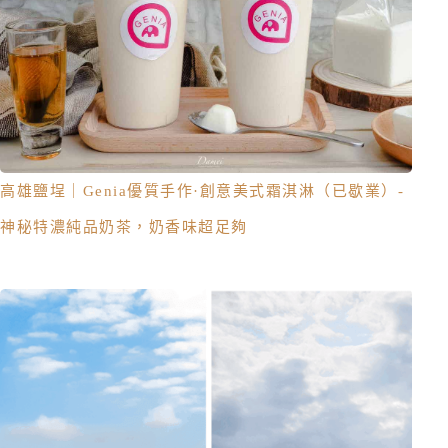
高雄鹽埕｜Genia優質手作·創意美式霜淇淋（已歇業）-
神秘特濃純品奶茶，奶香味超足夠