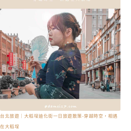
台北旅遊｜大稻埕迪化街一日旅遊散策-穿越時空，相遇
在大稻埕