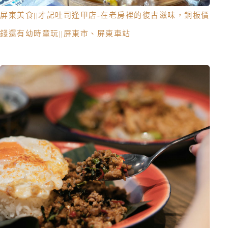
屏東美食||才記吐司逢甲店-在老房裡的復古滋味，銅板價
錢還有幼時童玩||屏東市、屏東車站