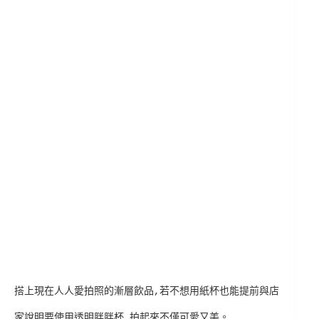
搭上現在人人愛拍照的漸層飲品,若不想用紙杯也能提前與店
家說明要使用透明胖胖杯,拍起來不僅可愛又美。