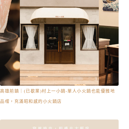
高雄前鎮｜(已歇業)村上一小鍋-單人小火鍋也能優雅地
品嚐，充滿昭和感的小火鍋店