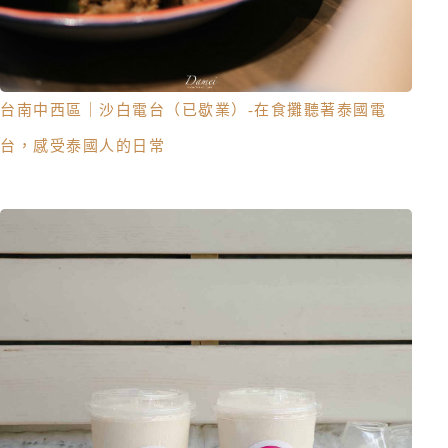
台南中西區｜沙白電台（已歇業）-在食攤聽著泰國電
台，感受泰國人的日常