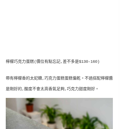
檸檬巧克力蛋糕(價位有點忘記,差不多是$130-160)
帶有檸檬香的太妃糖,巧克力蛋糕蛋糕偏乾。不過搭配檸檬醬
是剛好的,酸度不會太高香氣足夠,巧克力甜度剛好。