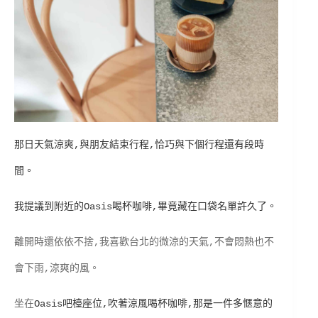
那日天氣涼爽,與朋友結束行程,恰巧與下個行程還有段時
間。
我提議到附近的Oasis喝杯咖啡,畢竟藏在口袋名單許久了。
離開時還依依不捨,我喜歡台北的微涼的天氣,不會悶熱也不
會下雨,涼爽的風。
坐在
Oasis吧檯座位,吹著涼風喝杯咖啡,那是一件多愜意的