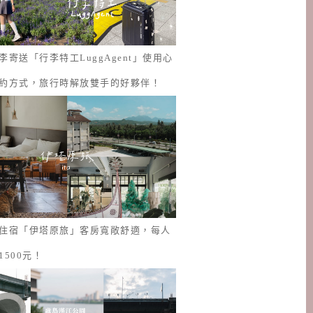
李寄送「行李特工LuggAgent」使用心
約方式，旅行時解放雙手的好夥伴！
住宿「伊塔原旅」客房寬敞舒適，每人
1500元！