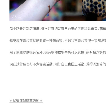
鼎中路最近新店滿滿,這次迎來的是來自台東的黑糖珍珠專賣,
花惹
聽說現在去台東就是要買一杯花惹蜜,不過我常去台東卻一次都沒買
除了黑糖珍珠很有名外,還有多種牧場牛奶可以選擇,還有把浮誇的
現在試營運也有不少優惠活動,剛好自己也搭上活動,覺得滿划算的
＊試營運與開幕活動＊