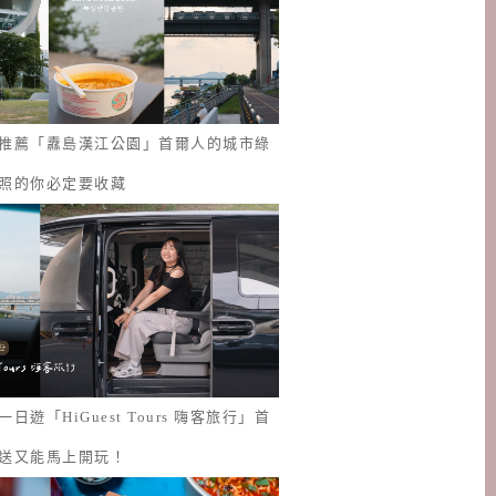
推薦「纛島漢江公園」首爾人的城市綠
照的你必定要收藏
日遊「HiGuest Tours 嗨客旅行」首
送又能馬上開玩！