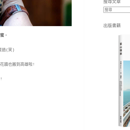
搜尋文章
出版書籍
蜜
。
過(笑)
花牆也搬到高雄啦!
!