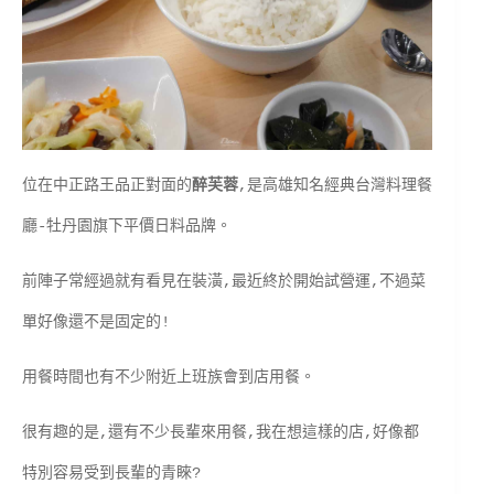
位在中正路王品正對面的
醉芙蓉
,是高雄知名經典台灣料理餐
廳-牡丹園旗下平價日料品牌。
前陣子常經過就有看見在裝潢,最近終於開始試營運,不過菜
單好像還不是固定的!
用餐時間也有不少附近上班族會到店用餐。
很有趣的是,還有不少長輩來用餐,我在想這樣的店,好像都
特別容易受到長輩的青睞?