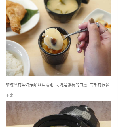
茶碗蒸有些許菇類以及蛤蜊,高湯是濃稠的口感,底部有很多
玉米。