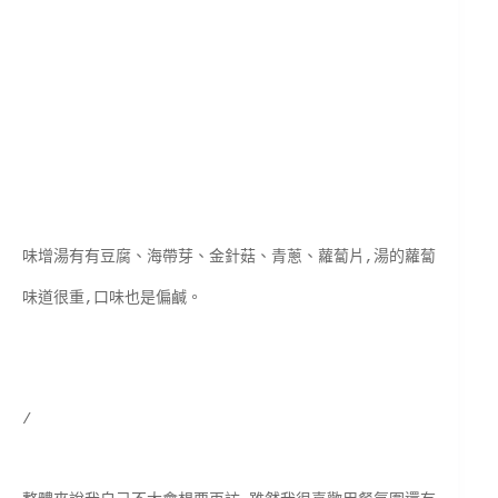
味增湯有有豆腐、海帶芽、金針菇、青蔥、蘿蔔片,湯的蘿蔔
味道很重,口味也是偏鹹。
/