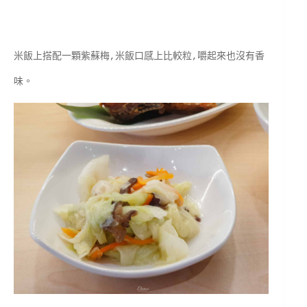
米飯上搭配一顆紫蘇梅,米飯口感上比較粒,嚼起來也沒有香
味。