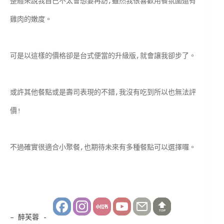
整體來說我自己不太會想要再訪,雖然我很喜歡用餐氛圍還有
雞肉的嫩度。
可是以這樣的價格卻是台式便當的升級版,就會讓我卻步了。
或許其他餐點或是壽司表現的不錯,我沒有吃到所以也無法評
價!
不過確實很適合小聚餐,也期待未來有多種餐點可以選擇囉。
TOP
– 醉芙蓉 -