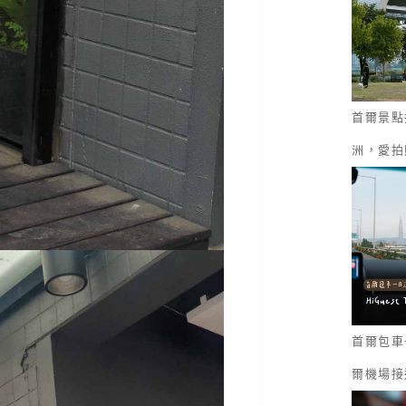
首爾景點
洲，愛拍
首爾包車一
爾機場接