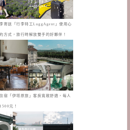
李寄送「行李特工LuggAgent」使用心
約方式，旅行時解放雙手的好夥伴！
住宿「伊塔原旅」客房寬敞舒適，每人
1500元！