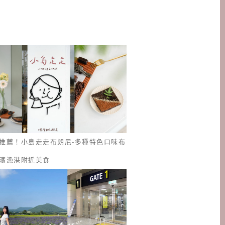
推薦！小島走走布朗尼-多種特色口味布
濱漁港附近美食