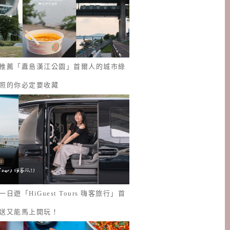
推薦「纛島漢江公園」首爾人的城市綠
照的你必定要收藏
日遊「HiGuest Tours 嗨客旅行」首
送又能馬上開玩！