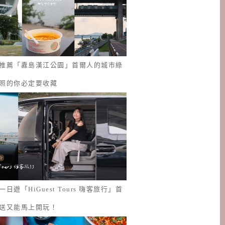
推薦「纛島漢江公園」首爾人的城市綠
照的你必定要收藏
日遊「HiGuest Tours 嗨客旅行」首
送又能馬上開玩！