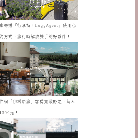
李寄送「行李特工LuggAgent」使用心
約方式，旅行時解放雙手的好夥伴！
住宿「伊塔原旅」客房寬敞舒適，每人
1500元！