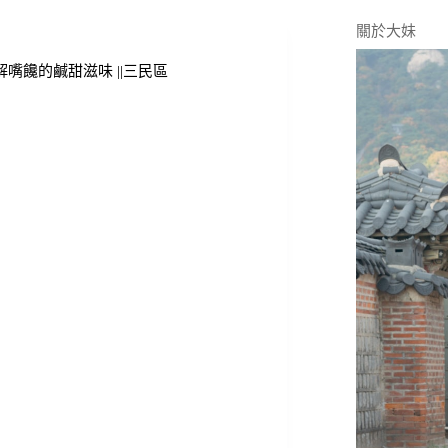
關於大妹
嘴饞的鹹甜滋味 ||三民區