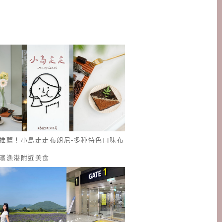
推薦！小島走走布朗尼-多種特色口味布
濱漁港附近美食