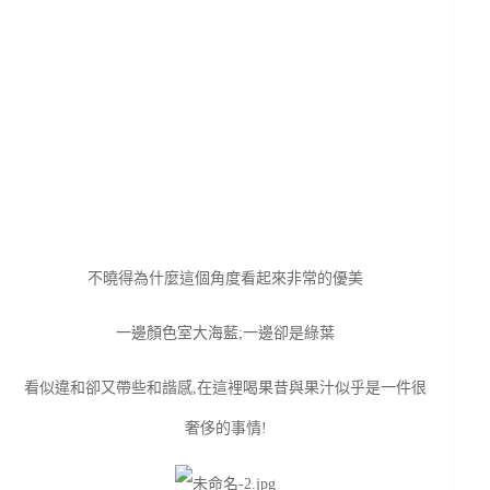
不曉得為什麼這個角度看起來非常的優美
一邊顏色室大海藍;一邊卻是綠葉
看似違和卻又帶些和諧感,在這裡喝果昔與果汁似乎是一件很
奢侈的事情!