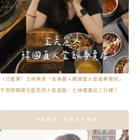
（已歇業）士林美食「金美麗人韓國直火釜飯專賣店」
不用飛韓國也能吃到人氣釜飯，士林捷運站三分鐘！