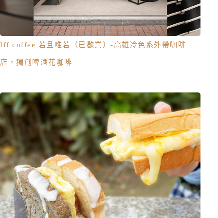
Iff coffee 若且唯若（已歇業）-高雄冷色系外帶咖啡
店，獨創啤酒花咖啡