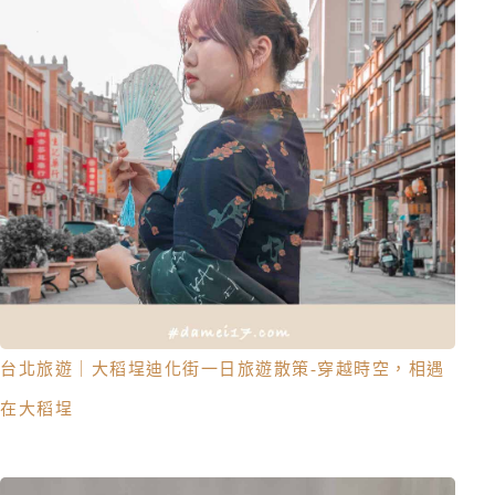
台北旅遊｜大稻埕迪化街一日旅遊散策-穿越時空，相遇
在大稻埕