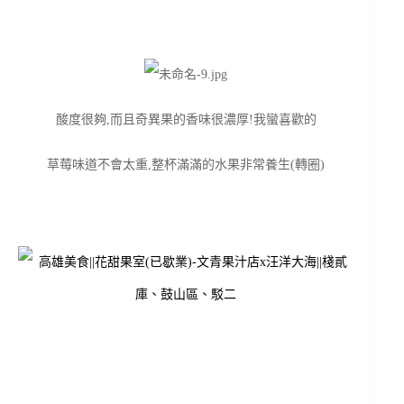
酸度很夠,而且奇異果的香味很濃厚!我蠻喜歡的
草莓味道不會太重,整杯滿滿的水果非常養生(轉圈)