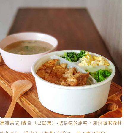
高雄美食||森食（已歇業）-吃食物的原味，如同吸取森林