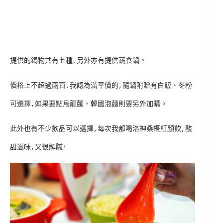
提供的鍋物共有七種,另外亦有提供蔬食鍋。
價格上不超過兩百,我認為滿平價的,隨鍋附贈有白飯、冬粉
可選擇,如果要點烏龍麵、韓國泡麵則要另外加購。
此外也有不少飲品可以選擇,每次我都喝洛神桑椹紅顏飲,酸
甜滋味,又很解膩!