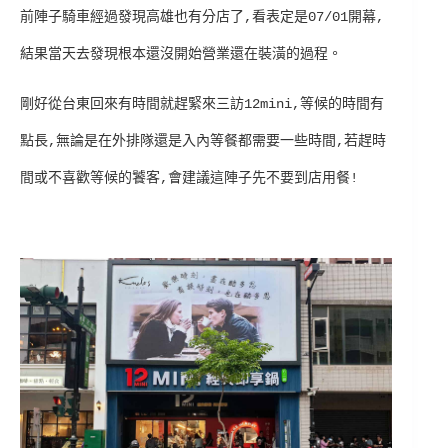
前陣子騎車經過發現高雄也有分店了,看表定是07/01開幕,
結果當天去發現根本還沒開始營業還在裝潢的過程。
剛好從台東回來有時間就趕緊來三訪12mini,等候的時間有
點長,無論是在外排隊還是入內等餐都需要一些時間,若趕時
間或不喜歡等候的饕客,會建議這陣子先不要到店用餐!