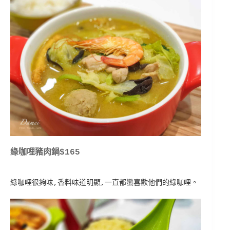
綠咖哩豬肉鍋$165
綠咖哩很夠味,香料味道明顯,一直都蠻喜歡他們的綠咖哩。