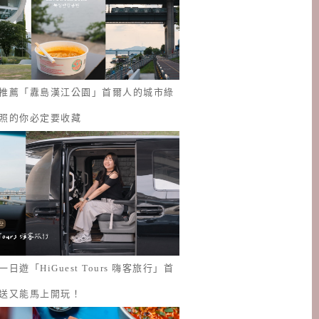
推薦「纛島漢江公園」首爾人的城市綠
照的你必定要收藏
日遊「HiGuest Tours 嗨客旅行」首
送又能馬上開玩！