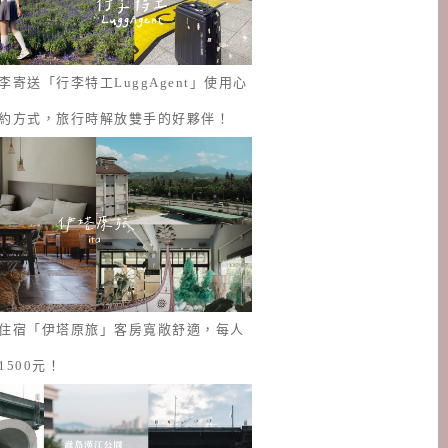
李寄送「行李特工LuggAgent」使用心
約方式，旅行時解放雙手的好夥伴！
住宿「伊塔原旅」客房寬敞舒適，每人
1500元！