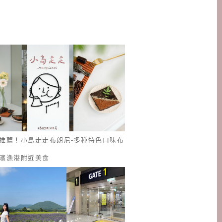
推薦！小島走走布朗尼-多種特色口味布
濱漁港附近美食