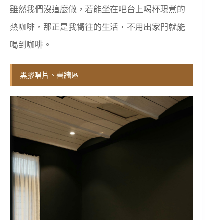
雖然我們沒這麼做，若能坐在吧台上喝杯現煮的
熱咖啡，那正是我嚮往的生活，不用出家門就能
喝到咖啡。
黑膠唱片、書牆區