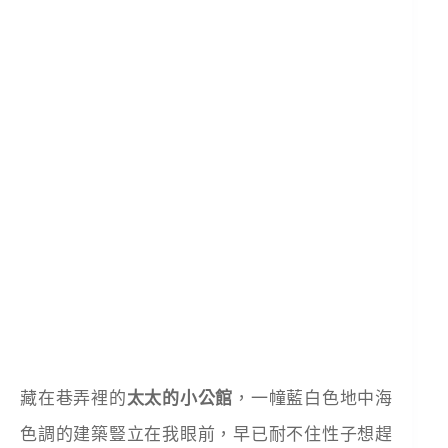
藏在巷弄裡的
太太的小公館
，一幢藍白色地中海
色調的建築豎立在我眼前，早已耐不住性子想趕