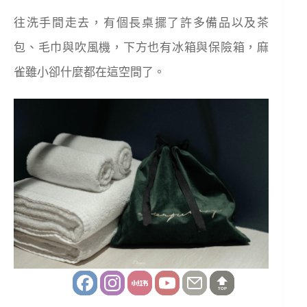
往洗手間走去，有個長桌擺了許多備品以及茶
包、毛巾與吹風機，下方也有冰箱與保險箱，麻
雀雖小卻什麼都在這空間了。
TOP