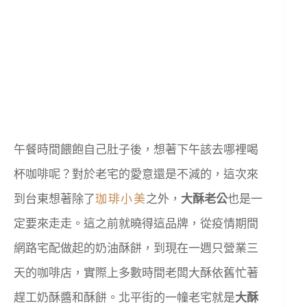
午餐時間餵飽自己肚子後，想著下午該去哪裡喝
杯咖啡呢？對於老宅的愛意還是不減的，這次來
到台東想著除了
珈琲小美
之外，
大酥老公
也是一
定要來走走。這之前就曉得這品牌，從疫情期間
網路宅配做起的奶油酥餅，到現在一週只營業三
天的咖啡店，實際上多數時間老闆大酥依舊忙著
趕工奶酥醬和酥餅。北平街的一幢老宅就是
大酥