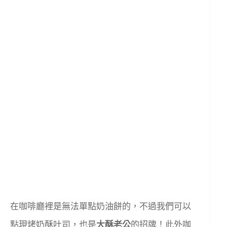
在咖啡廳裡是無法單點奶油餅的，不過我們可以
點現烤奶酥吐司，也是
大酥老公
的招牌！此外咖