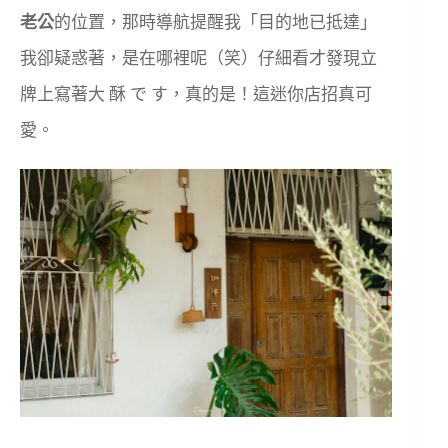
老公
的位置，那時導航提醒我「目的地已抵達」
我卻疑惑著，是在哪裡呢（笑）仔細看才發現立
牌上寫著大 酥 で す，真的是！這迷你店招真可
愛。