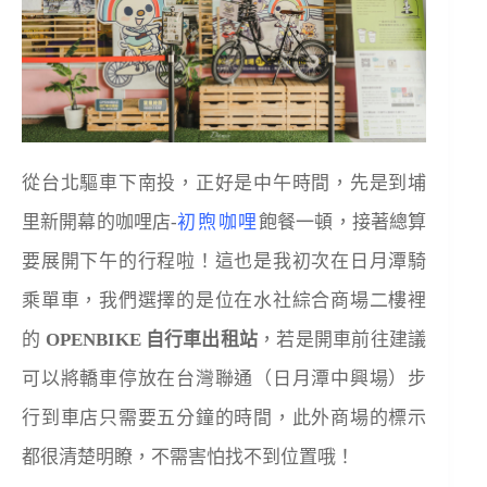
從台北驅車下南投，正好是中午時間，先是到埔
里新開幕的咖哩店-
初煦咖哩
飽餐一頓，接著總算
要展開下午的行程啦！這也是我初次在日月潭騎
乘單車，我們選擇的是位在水社綜合商場二樓裡
的
OPENBIKE 自行車出租站
，若是開車前往建議
可以將轎車停放在
台灣聯通（日月潭中興場）步
行到車店只需要五分鐘的時間，此外
商場的標示
都很清楚明瞭，不需害怕找不到位置哦！