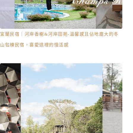
宜蘭民宿｜河岸香榭&河岸田苑-溫馨感且佔地龐大的冬
山包棟民宿，喜愛這裡的慢活感