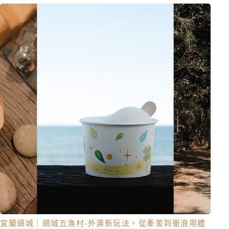
宜蘭頭城｜頭城五漁村-外澳新玩法，從牽罟到衝浪用體