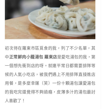
初次待在羅東市區覓食的我，列了不少名單，其
中
正常鮮肉小籠湯包 羅東店
是愛吃湯包的我，第
一個想先衝到店的呀。就連平常日都需要排隊等
候的人氣小吃店，被我們遇上不用排隊直接進店
用餐，是多麼幸運（笑）一份十顆湯包讓愛湯包
的我吃完還覺得不夠過癮，皮薄多汁的湯包最討
人喜歡了！