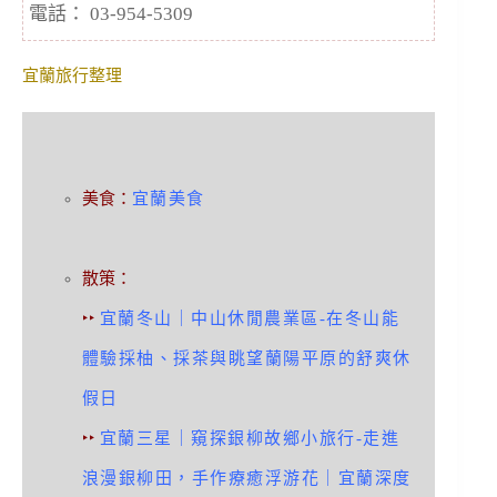
電話： 03-954-5309
宜蘭旅行整理
美食
：
宜蘭美食
散策
：
‣‣
宜蘭冬山｜中山休閒農業區-在冬山能
體驗採柚、採茶與眺望蘭陽平原的舒爽休
假日
‣‣
宜蘭三星｜窺探銀柳故鄉小旅行-走進
浪漫銀柳田，手作療癒浮游花｜宜蘭深度