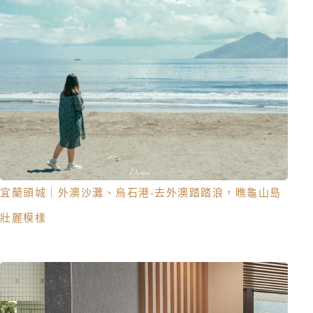
宜蘭頭城｜外澳沙灘、烏石港-去外澳踏踏浪，瞧龜山島
壯麗模樣