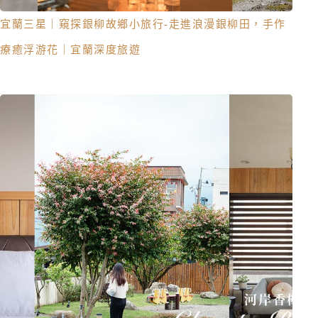
宜蘭三星｜窺探銀柳故鄉小旅行-走進浪漫銀柳田，手作
療癒浮游花｜宜蘭深度旅遊