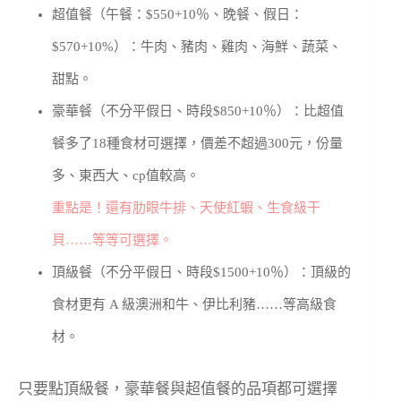
超值餐（午餐：$550+10％、晚餐、假日：
$570+10%）：牛肉、豬肉、雞肉、海鮮、
蔬菜、
甜點。
豪華餐（不分平假日、時段$850+10％）：比超值
餐多了18種食材可選擇，價差不超過300元，份量
多、
東西大、
cp
值較高。
重點是！還有肋眼牛排、天使紅蝦、生食級干
貝……等等可選擇。
頂級餐（不分平假日、時段$1500+10％）：頂級的
食材更有 A
級澳洲和牛、伊比利豬……等高級食
材。
只要點頂級餐，豪華餐與超值餐的品項都可選擇