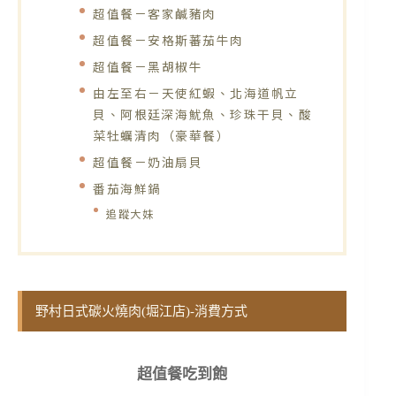
超值餐－客家鹹豬肉
超值餐－安格斯蕃茄牛肉
超值餐－黑胡椒牛
由左至右－天使紅蝦、北海道帆立
貝、阿根廷深海魷魚、珍珠干貝、酸
菜牡蠣清肉（豪華餐）
超值餐－奶油扇貝
番茄海鮮鍋
追蹤大妹
野村日式碳火燒肉(堀江店)-消費方式
超值餐吃到飽