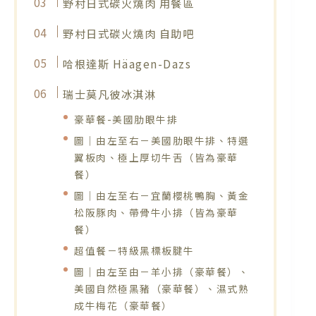
野村日式碳火燒肉 用餐區
野村日式碳火燒肉 自助吧
哈根達斯 Häagen-Dazs
瑞士莫凡彼冰淇淋
豪華餐-美國肋眼牛排
圖｜由左至右－美國肋眼牛排、特選
翼板肉、極上厚切牛舌（皆為豪華
餐）
圖｜由左至右－宜蘭櫻桃鴨胸、黃金
松阪豚肉、帶骨牛小排（皆為豪華
餐）
超值餐－特級黑標板腱牛
圖｜由左至由－羊小排（豪華餐）、
美國自然極黑豬（豪華餐）、濕式熟
成牛梅花（豪華餐）