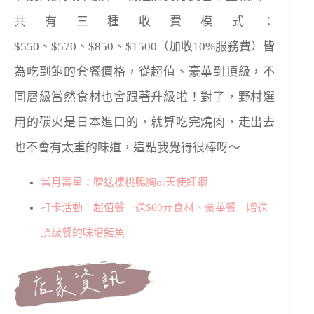
共有三種收費模式：
$550、$570、$850、$1500（加收10%服務費）皆
為吃到飽的套餐價格，從超值、豪華到頂級，不
同層級當然食材也會跟著升級啦！對了，野村選
用的碳火是日本進口的，就算吃完燒肉，走出去
也不會有太重的味道，這點我覺得很棒呀～
當月壽星：贈送櫻桃鴨胸or天使紅蝦
打卡活動：超值餐－送
$60
元食材、豪華餐－贈
送
頂級餐的味增鮭魚