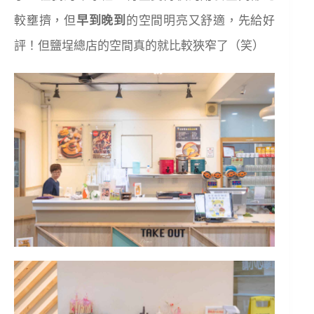
較壅擠，但
早到晚到
的空間明亮又舒適，先給好
評！但鹽埕總店的空間真的就比較狹窄了（笑）