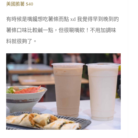
美國脆薯 $40
有時候是嘴饞想吃薯條而點 xd 我覺得早到晚到的
薯條口味比較鹹一點，但很唰嘴欸！不用加調味
料就很夠了。