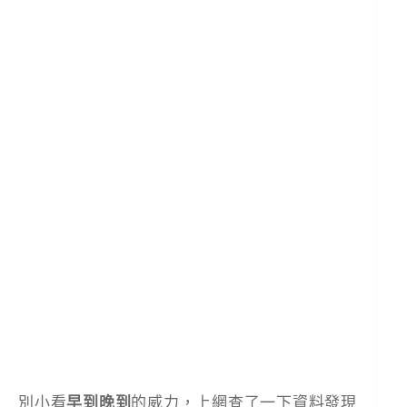
別小看
早到晚到
的威力，上網查了一下資料發現