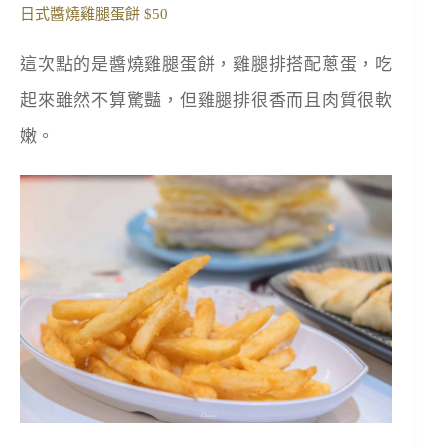
日式醬燒雞腿蛋餅 $50
這次點的是醬燒雞腿蛋餅，雞腿排搭配蔥蛋，吃
起來雖然不算驚豔，但雞腿排很香而且肉質很軟
嫩。