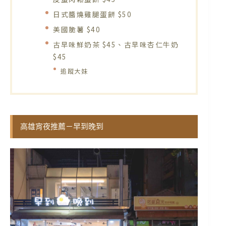
日式醬燒雞腿蛋餅 $50
美國脆薯 $40
古早味鮮奶茶 $45、古早味杏仁牛奶
$45
追蹤大妹
高雄宵夜推薦－早到晚到