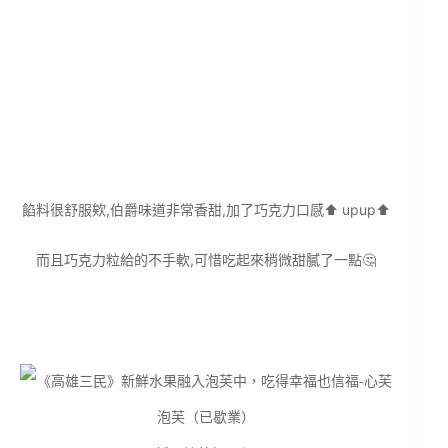
餡料很舒服欸,伯爵味道非常香甜,加了巧克力口感⬆️ upup⬆️
而且巧克力粒給的不手軟,可惜吃起來稍微甜膩了一點🤔