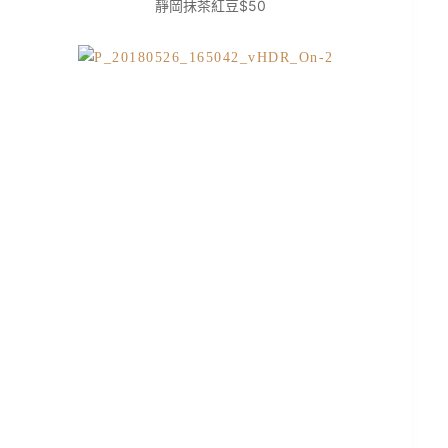
靜岡抹茶紅豆$50