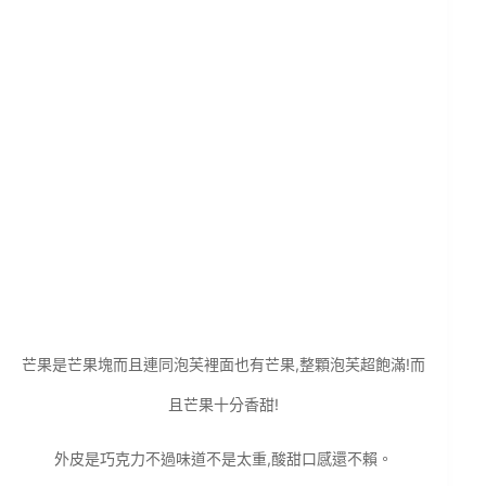
芒果是芒果塊而且連同泡芙裡面也有芒果,整顆泡芙超飽滿!而
且芒果十分香甜!
外皮是巧克力不過味道不是太重,酸甜口感還不賴。