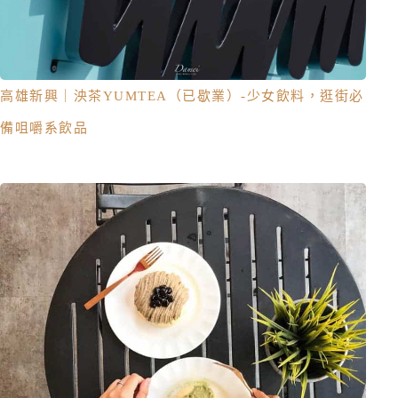
高雄新興｜泱茶YUMTEA（已歇業）-少女飲料，逛街必
備咀嚼系飲品