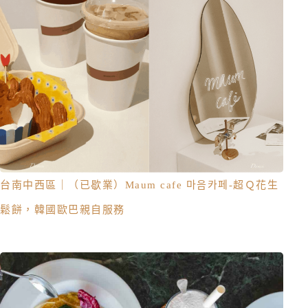
台南中西區｜（已歇業）Maum cafe 마음카페-超Ｑ花生
鬆餅，韓國歐巴親自服務