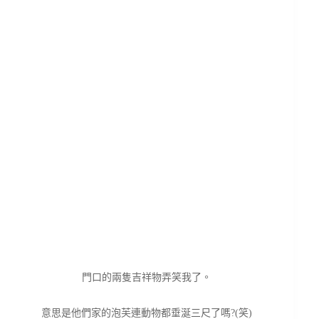
門口的兩隻吉祥物弄笑我了。
意思是他們家的泡芙連動物都垂涎三尺了嗎?(笑)