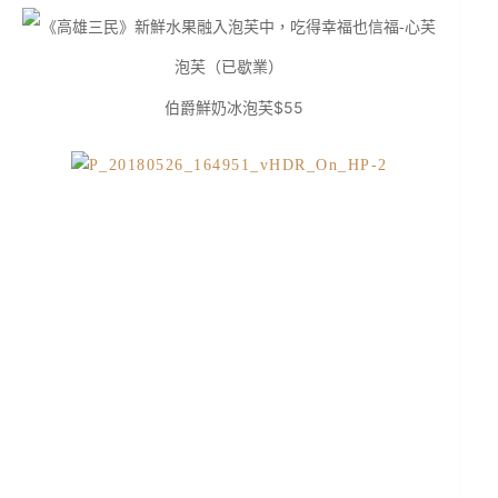
伯爵鮮奶冰泡芙$55