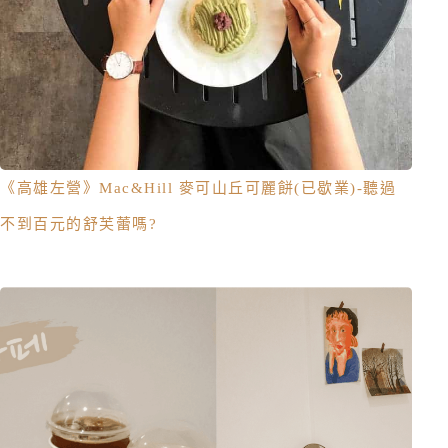
《高雄左營》Mac&Hill 麥可山丘可麗餅(已歇業)-聽過
不到百元的舒芙蕾嗎?