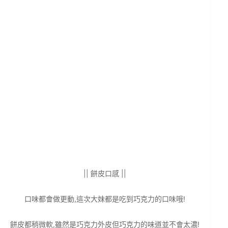
|| 餅皮口感 ||
口味都會做更動,這次大妹都是吃到巧克力的口味哦!
餅皮都稍微軟,雖然是巧克力外皮但巧克力的味道並不會太濃!