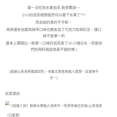
第一次吃到水果泡芙,我很驚訝~~
小小的泡芙裡頭竟然可以塞下水果丁!!!!
而且給的真的不手軟。
再來還有伯爵與抹茶口味也都各加了巧克力粒與紅豆，讓口
味不是單一的
基本上價錢比一般單一口味的泡芙貴了10-25塊左右，但是他
們的用料我認為是不錯的唷:)
||感謝心芙泡芙邀請試吃，本篇文章皆為個人感想，店家無干
涉。||
店家資訊