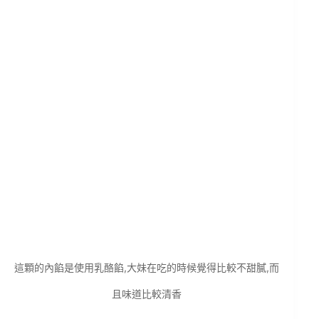
這顆的內餡是使用乳酪餡,大妹在吃的時候覺得比較不甜膩,而
且味道比較清香