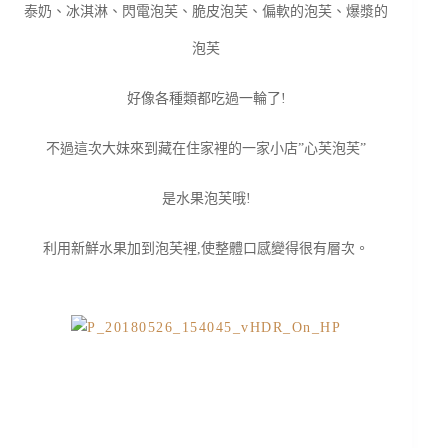
泰奶、冰淇淋、閃電泡芙、脆皮泡芙、偏軟的泡芙、爆漿的
泡芙
好像各種類都吃過一輪了!
不過這次大妹來到藏在住家裡的一家小店”心芙泡芙”
是水果泡芙哦!
利用新鮮水果加到泡芙裡,使整體口感變得很有層次。