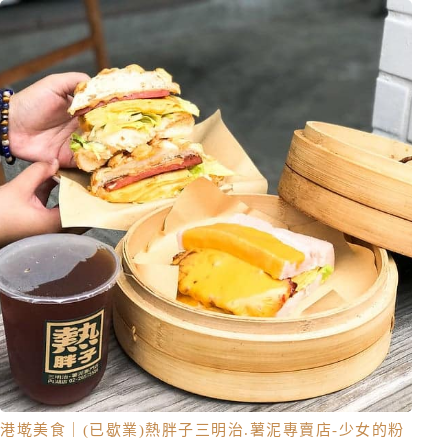
港墘美食｜(已歇業)熱胖子三明治.薯泥專賣店-少女的粉