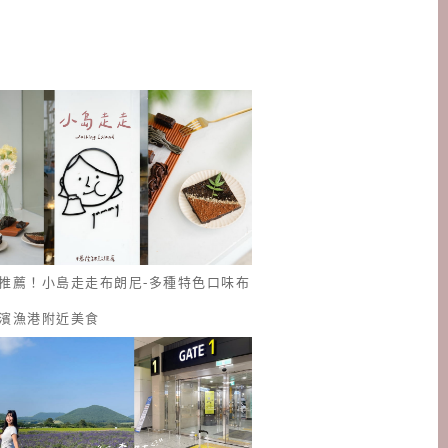
推薦！小島走走布朗尼-多種特色口味布
濱漁港附近美食