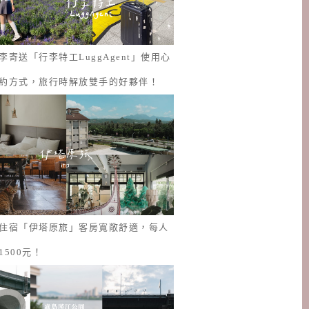
李寄送「行李特工LuggAgent」使用心
約方式，旅行時解放雙手的好夥伴！
住宿「伊塔原旅」客房寬敞舒適，每人
1500元！