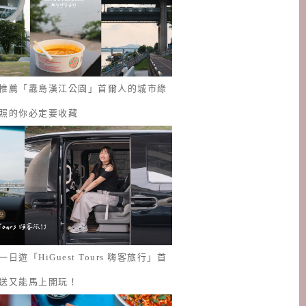
推薦「纛島漢江公園」首爾人的城市綠
照的你必定要收藏
日遊「HiGuest Tours 嗨客旅行」首
送又能馬上開玩！