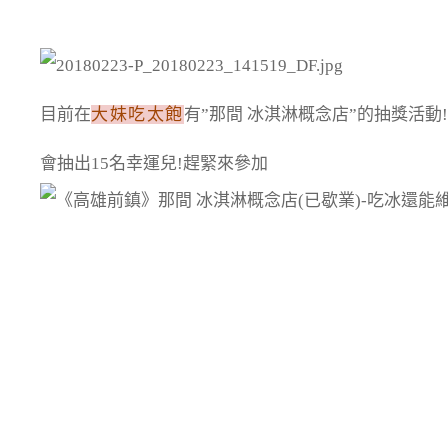
目前在
大妹吃太飽
有”那間 冰淇淋概念店”的抽獎活動!!即日起
會抽出15名幸運兒!趕緊來參加