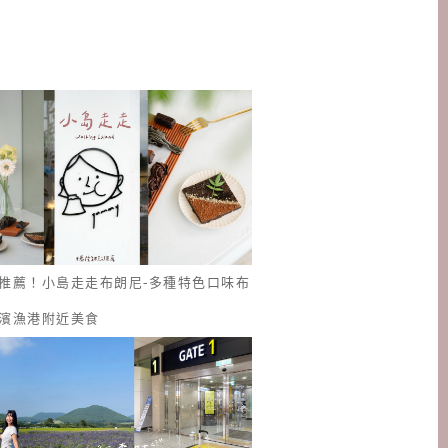
推薦！小島走走布朗尼-多種特色口味布
濱漁港附近美食