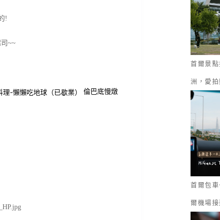
的!
司~~
首爾景點
洲，愛拍
倫巴底慢燉
首爾包車一
爾機場接