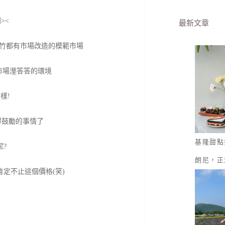
><
最新文章
新竹都有市場改造的模範市場
市場溼答答的環境
樣!
得鼓勵的事情了
基隆甜點
?
朗尼，正
定不止這個價格(笑)