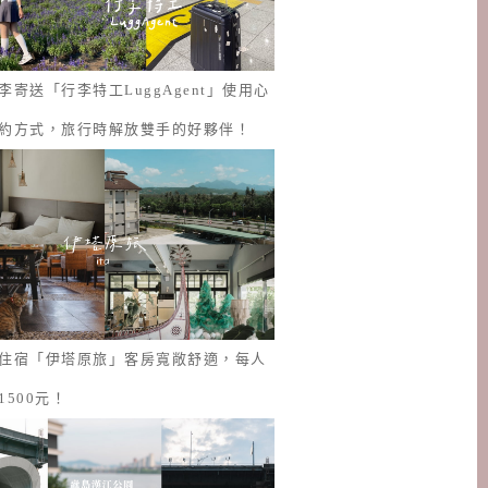
李寄送「行李特工LuggAgent」使用心
約方式，旅行時解放雙手的好夥伴！
住宿「伊塔原旅」客房寬敞舒適，每人
1500元！