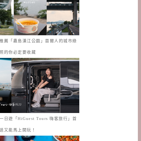
推薦「纛島漢江公園」首爾人的城市綠
照的你必定要收藏
日遊「HiGuest Tours 嗨客旅行」首
送又能馬上開玩！