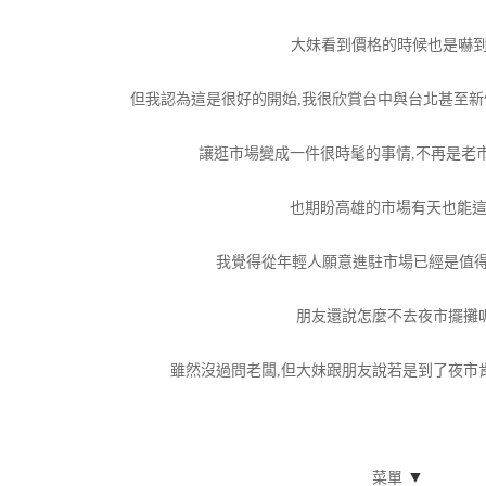
大妹看到價格的時候也是嚇到
但我認為這是很好的開始,我很欣賞台中與台北甚至
讓逛市場變成一件很時髦的事情,不再是老
也期盼高雄的市場有天也能這
我覺得從年輕人願意進駐市場已經是值
朋友還說怎麼不去夜市擺攤呢
雖然沒過問老闆,但大妹跟朋友說若是到了夜市肯
▼
菜單