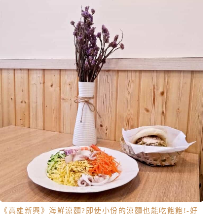
《高雄新興》海鮮涼麵?即使小份的涼麵也能吃飽飽!-好