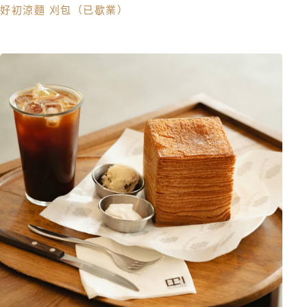
好初涼麵 刈包（已歇業）