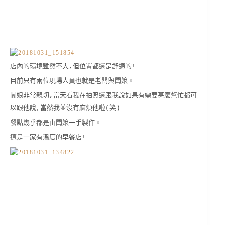
店內的環境雖然不大,但位置都還是舒適的!
目前只有兩位現場人員也就是老闆與闆娘。
闆娘非常親切,當天看我在拍照還跟我說如果有需要甚麼幫忙都可
以跟他說,當然我並沒有麻煩他啦(笑)
餐點幾乎都是由闆娘一手製作。
這是一家有溫度的早餐店!