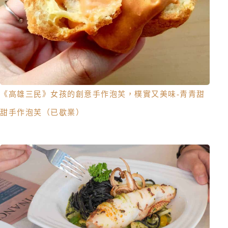
《高雄三民》女孩的創意手作泡芙，樸實又美味-青青甜
甜手作泡芙（已歇業）