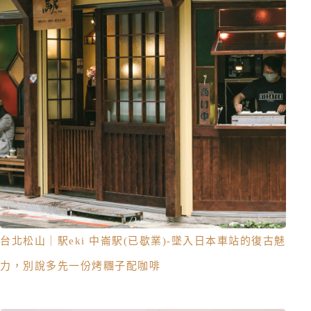
台北松山｜駅eki 中崙駅(已歇業)-墜入日本車站的復古魅
力，別說多先一份烤糰子配咖啡