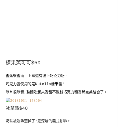
榛果蕉可可$50
香蕉很香而且上頭還有灑上巧克力粉。
巧克力醬使用的是Nutella榛果醬!
厚片很厚實,整體吃起來香甜不過膩巧克力和香蕉完美結合了。
冰拿鐵$40
奶味被咖啡蓋掉了!是深焙的義式咖啡。