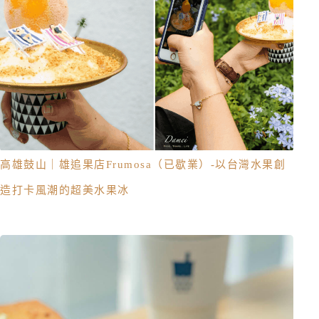
高雄鼓山｜雄追果店Frumosa（已歇業）-以台灣水果創
造打卡風潮的超美水果冰