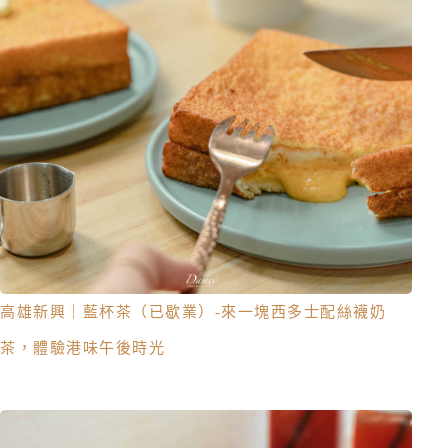
高雄新興｜藍杯茶（已歇業）-來一塊西多士配絲襪奶
茶，體驗港味午後時光