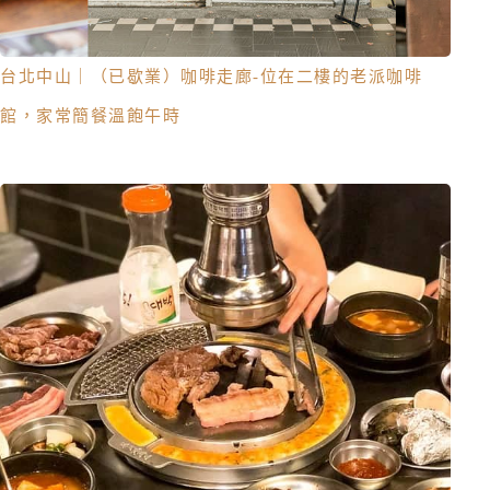
台北中山｜（已歇業）咖啡走廊-位在二樓的老派咖啡
館，家常簡餐溫飽午時