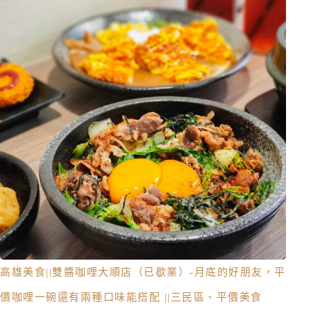
高雄美食||雙醬咖哩大順店（已歇業）-月底的好朋友，平
價咖哩一碗還有兩種口味能搭配 ||三民區、平價美食