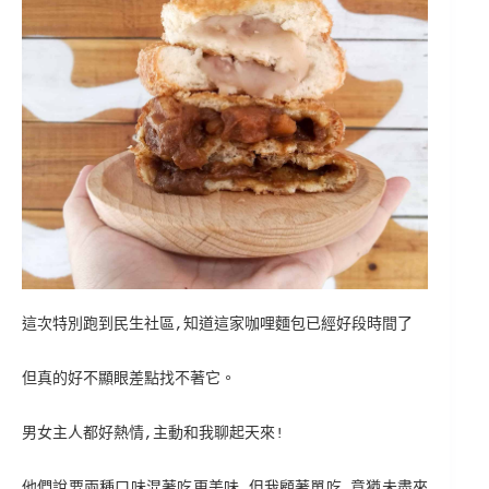
這次特別跑到民生社區,知道這家咖哩麵包已經好段時間了
但真的好不顯眼差點找不著它。
男女主人都好熱情,主動和我聊起天來!
他們說要兩種口味混著吃更美味,但我顧著單吃,意猶未盡來