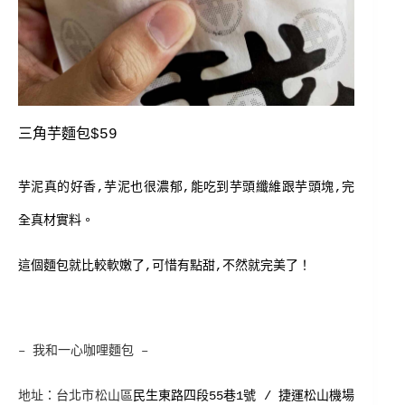
三角芋麵包$59
芋泥真的好香,芋泥也很濃郁,能吃到芋頭纖維跟芋頭塊,完
全真材實料。
這個麵包就比較軟嫩了,可惜有點甜,不然就完美了！
– 我和一心咖哩麵包
–
地址：
台北市
松山區
民生東路四段55巷1號 / 捷運松山機場