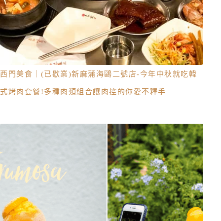
西門美食｜(已歇業)新麻蒲海鷗二號店-今年中秋就吃韓
式烤肉套餐!多種肉類組合讓肉控的你愛不釋手