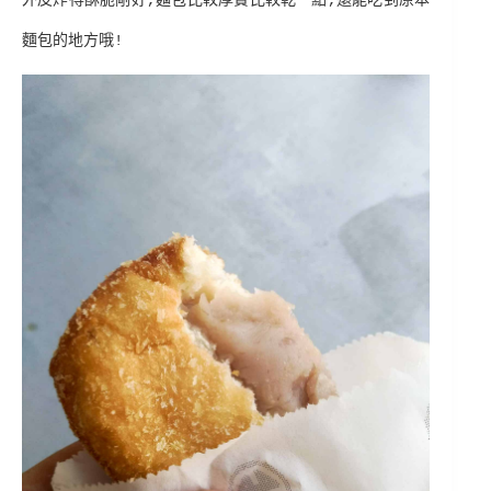
外皮炸得酥脆剛好,麵包比較厚實比較乾一點,還能吃到原本
麵包的地方哦!