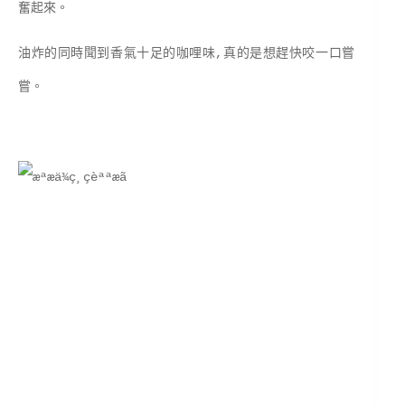
奮起來。
油炸的同時聞到香氣十足的咖哩味,真的是想趕快咬一口嘗
嘗。