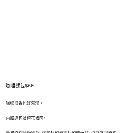
咖哩麵包$60
咖哩很香也好濃郁。
內餡還包著梅花豬肉!