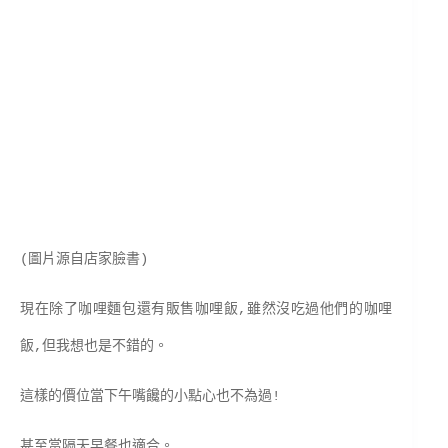
(圖片源自店家臉書)
現在除了咖哩麵包還有販售咖哩飯,雖然沒吃過他們的咖哩
飯,但我想也是不錯的。
這樣的價位當下午嘴饞的小點心也不為過!
甚至當隔天早餐也適合。