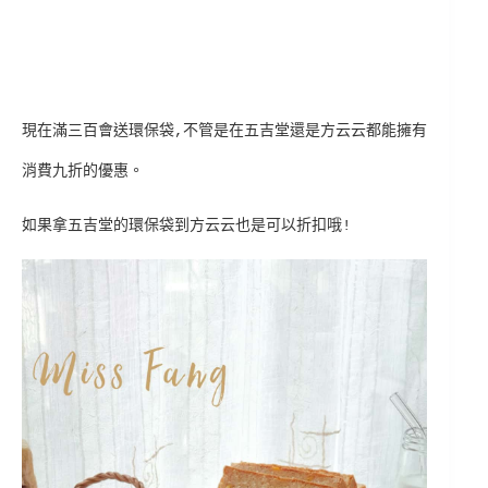
現在滿三百會送環保袋,不管是在五吉堂還是方云云都能擁有
消費九折的優惠。
如果拿五吉堂的環保袋到方云云也是可以折扣哦!