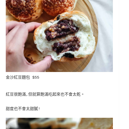
金沙紅豆麵包 $55
紅豆很飽滿,但就算飽滿吃起來也不會太乾。
甜度也不會太甜膩!