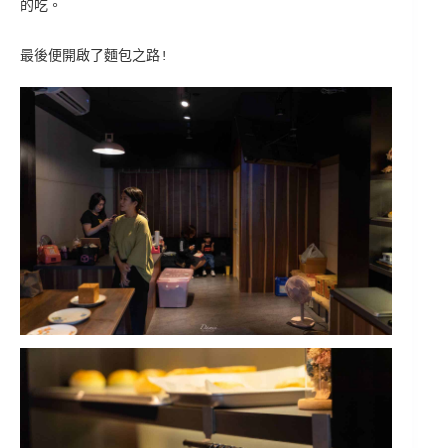
的吃。
最後便開啟了麵包之路!