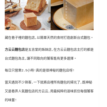
藏在巷子裡的麵包店,以簡單天然的食材打造創新台式麵包。
方云云麵包店
是五吉堂的姊妹店,在方云云麵包店主打的都是
台式麵包為主,讓不同取向的饕客能有更多選擇。
每日只營業2.5小時!真的是很神秘的麵包店呀!
當天遇到不少熟客,一下就將店裡所有麵包的掃光了,既神秘
又是巷弄人氣麵包店的方云云,用最純粹的滋味抓住每個饕客
的味蕾!