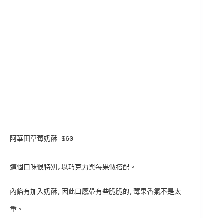
阿華田草莓奶酥 $60
這個口味很特別,以巧克力與莓果做搭配。
內餡有加入奶酥,因此口感帶有些脆脆的,莓果香氣不是太
重。