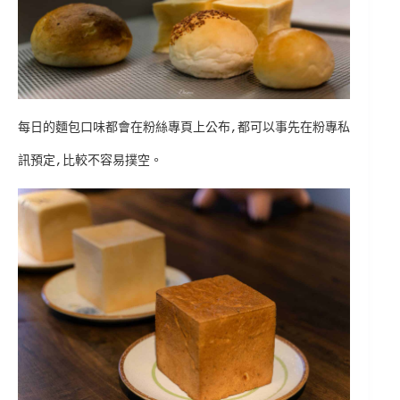
每日的麵包口味都會在粉絲專頁上公布,都可以事先在粉專私
訊預定,比較不容易撲空。