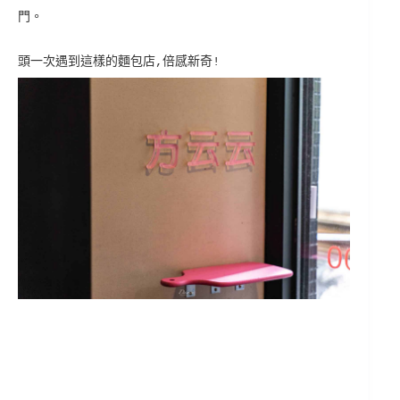
門。
頭一次遇到這樣的麵包店,倍感新奇!