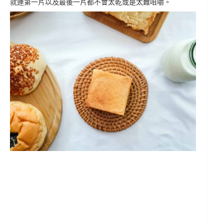
就連第一片以及最後一片都不會太乾或是太難咀嚼。