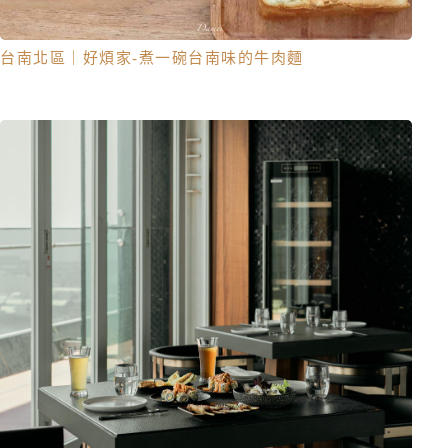
台南北區｜好煩家 -煮一碗台南味的牛肉麵