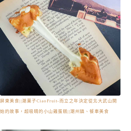
屏東美食||潮菓子CiaoFruit-而立之年決定從北大武山開
始的故事，超吸睛的小山雞蛋糕||潮州鎮、餐車美食