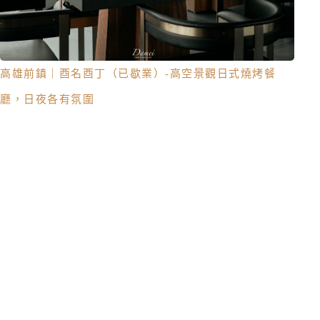
高雄前鎮｜酉名酉丁（已歇業）-高空景觀日式燒烤餐
廳，日夜各有氛圍