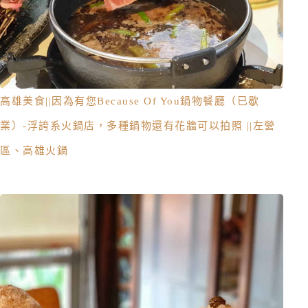
高雄美食||因為有您Because Of You鍋物餐廳（已歇
業）-浮誇系火鍋店，多種鍋物還有花牆可以拍照 ||左營
區、高雄火鍋