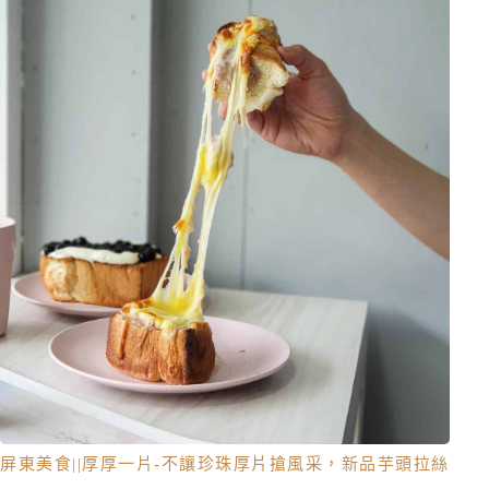
屏東美食||厚厚一片-不讓珍珠厚片搶風采，新品芋頭拉絲