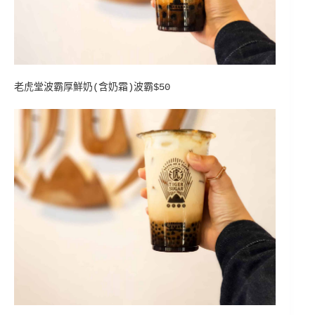
老虎堂波霸厚鮮奶(含奶霜)波霸$50