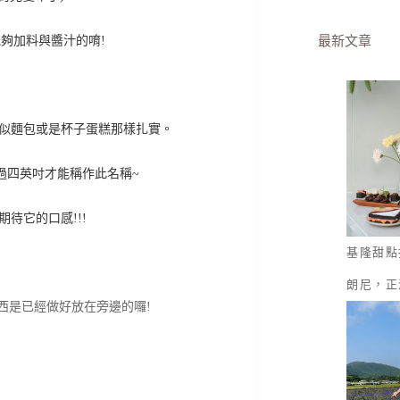
最新文章
夠加料與醬汁的唷!
感似麵包或是杯子蛋糕那樣扎實。
過四英吋才能稱作此名稱~
待它的口感!!!
基隆甜點
朗尼，正
西是已經做好放在旁邊的囉!