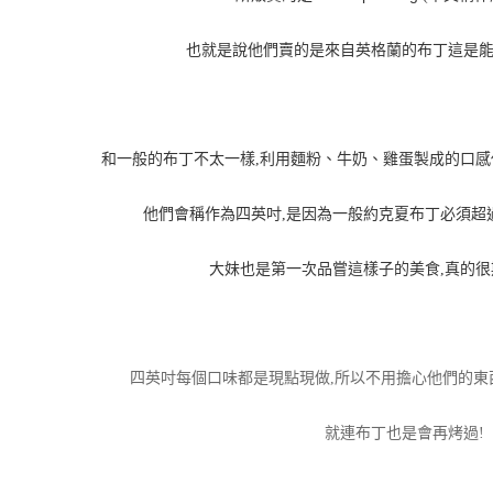
也就是說他們賣的是來自英格蘭的布丁這是能
和一般的布丁不太一樣,利用麵粉、牛奶、雞蛋製成的口
他們會稱作為四英吋,是因為一般約克夏布丁必須超
大妹也是第一次品嘗這樣子的美食,真的很期
四英吋每個口味都是現點現做,所以不用擔心他們的東
就連布丁也是會再烤過!