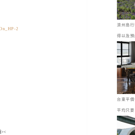
濟州島行
得以及預
台東平價
平均只要
><