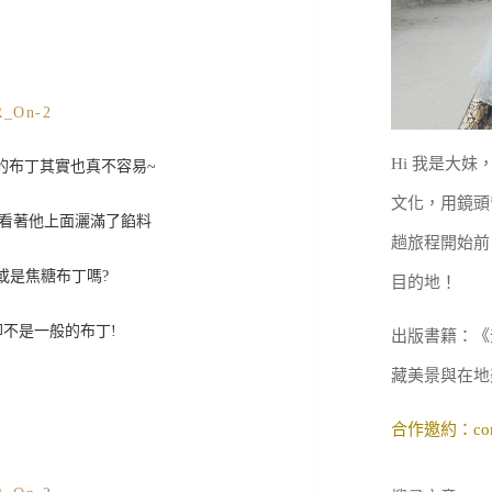
Hi 我是大
的布丁其實也真不容易~
文化，用鏡頭
我看著他上面灑滿了餡料
趟旅程開始前
或是焦糖布丁嗎?
目的地！
不是一般的布丁!
出版書籍：《
藏美景與在地
合作邀約：
co