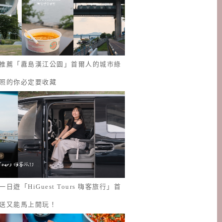
推薦「纛島漢江公園」首爾人的城市綠
照的你必定要收藏
日遊「HiGuest Tours 嗨客旅行」首
送又能馬上開玩！