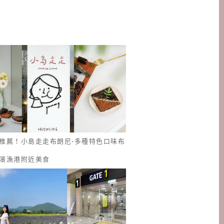
推薦！小島走走布朗尼-多種特色口味布
濱漁港附近美食