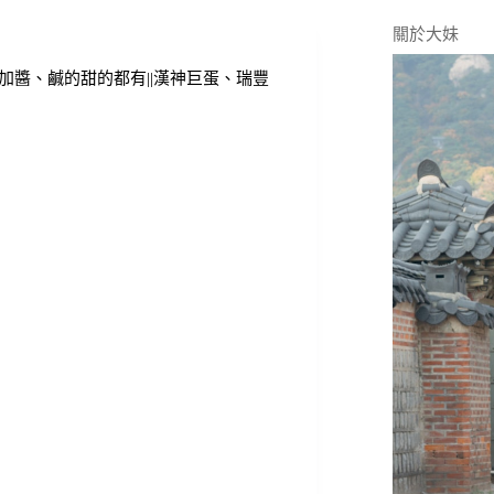
關於大妹
!加料加醬、鹹的甜的都有||漢神巨蛋、瑞豐