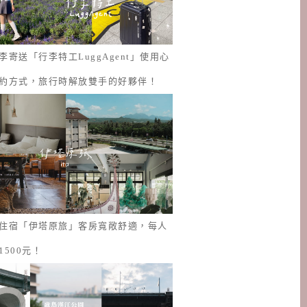
李寄送「行李特工LuggAgent」使用心
約方式，旅行時解放雙手的好夥伴！
住宿「伊塔原旅」客房寬敞舒適，每人
1500元！