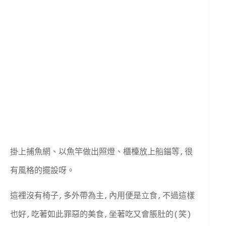
掛上捕魚網、以魚竿做出照燈、櫃檯放上船錨等,很
有風格的擺設呀。
這裡沒有椅子,多外帶為主,內用便是立食,不過這樣
也好,吃著如此罪惡的美食,坐著吃又會脹肚的(笑)