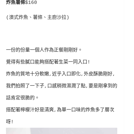
炸魚薯條
$160
(澳式炸魚、薯條、主廚沙拉)
一份的份量一個人作為正餐剛剛好。
覺得有些膩口能夠搭配著生菜一同入口!
炸魚的質地十分軟嫩,近乎入口即化,外皮酥脆剛好,
我們拍照了一下子,口感稍微濕潤了點,要是剛拿到的
話肯定很脆的。
搭配著檸檬汁好是清爽,為單一口味的炸魚多了層次
呀!