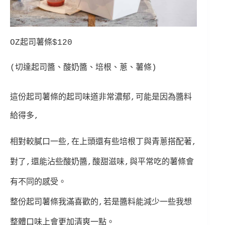
OZ起司薯條$120
(切達起司醬、酸奶醬、培根、蔥、薯條)
這份起司薯條的起司味道非常濃郁,可能是因為醬料
給得多,
相對較膩口一些,在上頭還有些培根丁與青蔥搭配著,
對了,還能沾些酸奶醬,酸甜滋味,與平常吃的薯條會
有不同的感受。
整份起司薯條我滿喜歡的,若是醬料能減少一些我想
整體口味上會更加清爽一點。