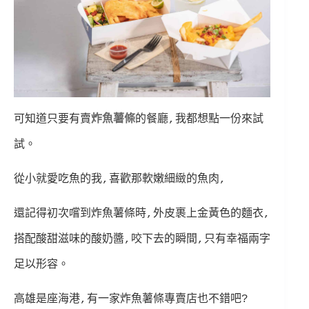
可知道只要有賣
炸魚薯條
的餐廳,我都想點一份來試
試。
從小就愛吃魚的我,喜歡那軟嫩細緻的魚肉,
還記得初次嚐到炸魚薯條時,外皮裹上金黃色的麵衣,
搭配酸甜滋味的酸奶醬,咬下去的瞬間,只有幸福兩字
足以形容。
高雄是座海港,有一家炸魚薯條專賣店也不錯吧?