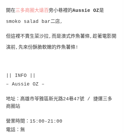
開在
三多商圈大遠百
旁小巷裡的
Aussie OZ
是
smoko salad bar二店,
但這裡不賣生菜沙拉,而是
澳式炸魚薯條,趁著電影開
演前,先來份酥脆軟嫩的炸魚薯條!
|| INFO ||
– Aussie OZ –
地址：
高雄市苓雅區新光路24巷47號 / 捷運三多
商圈站
營業時間：15:00-21:00
電話：無