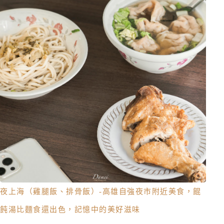
夜上海（雞腿飯、排骨飯）-高雄自強夜市附近美食，餛
飩湯比麵食還出色，記憶中的美好滋味