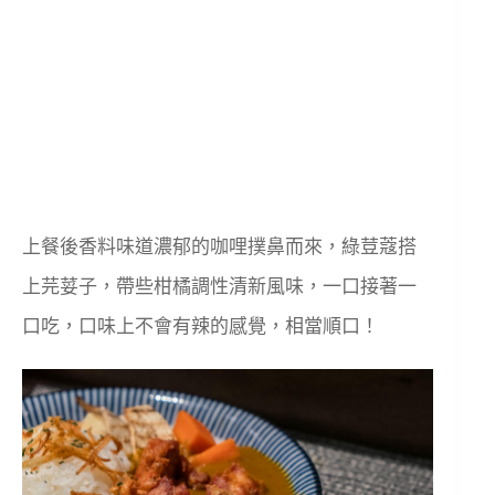
上餐後香料味道濃郁的咖哩撲鼻而來，綠荳蔻搭
上芫荽子，帶些柑橘調性清新風味，一口接著一
口吃，口味上不會有辣的感覺，相當順口！