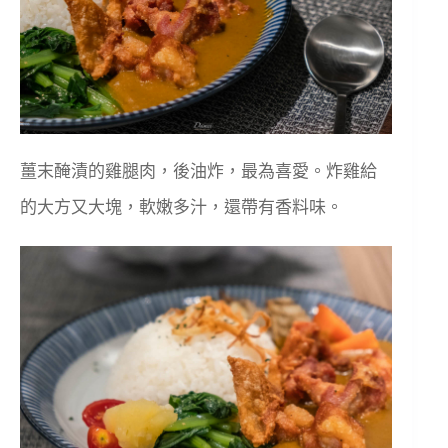
薑末醃漬的雞腿肉，後油炸，最為喜愛。炸雞給
的大方又大塊，軟嫩多汁，還帶有香料味。