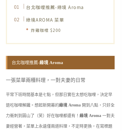
台北咖哩推薦-綠境 Aroma
綠境AROMA 菜單
炸雞咖哩 $200
台北咖哩推薦-
綠境 Aroma
一張菜單兩種料理，一對夫妻的日常
平常下班時間基本是七點，但那日實在太想吃咖哩，決定早
退吃咖哩解饞。想起新開幕的
綠境 Aroma
開到八點，只好全
力衝刺到圓山了（笑）好在咖哩都還有！
綠境 Aroma
一對夫
妻經營著，菜單上永遠僅兩道料理，不定時更換，在寫標題