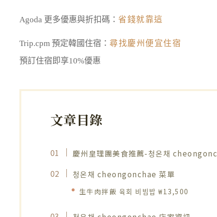
Agoda 更多優惠與折扣碼：
省錢就靠這
Trip.cpm 預定韓國住宿：
尋找慶州便宜住宿
預訂住宿即享10%優惠
文章目錄
慶州皇理團美食推薦-청온채 cheongonc
청온채 cheongonchae 菜單
生牛肉拌飯 육회 비빔밥 ₩13,500
청온채 cheongonchae 店家資訊