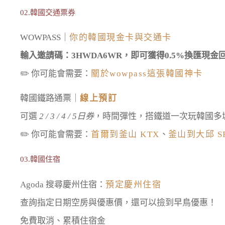
02.韓國交通票券
WOWPASS｜
你的韓國現金卡與交通卡
輸入邀請碼：3HWDA6WR，即可獲得0.5%換匯現金
✏️ 你可能會需要：
關於wowpass這張韓國神卡
韓國鐵路通票｜
線上預訂
可選
2 / 3 / 4 / 5日券
，時間彈性，搭鐵道一次玩韓國多
✏️ 你可能會需要：
首爾到釜山 KTX
、
釜山到大邱 S
03.韓國住宿
Agoda 搜尋慶州住宿：
預定慶州住宿
查詢指定日期空房與優惠價，還可以撿到早鳥優惠！
免費取消、累積住宿金