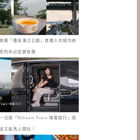
推薦「纛島漢江公園」首爾人的城市綠
照的你必定要收藏
日遊「HiGuest Tours 嗨客旅行」首
送又能馬上開玩！