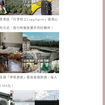
李寄送「行李特工LuggAgent」使用心
約方式，旅行時解放雙手的好夥伴！
住宿「伊塔原旅」客房寬敞舒適，每人
1500元！