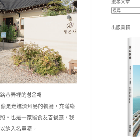
搜尋文章
出版書籍
路巷弄裡的
청온채
。像是走進濟州島的餐廳，充滿綠
照。也是一家獨食友善餐廳，我
以納入名單囉。