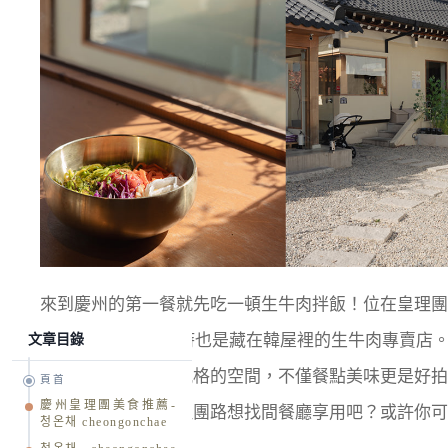
來到慶州的第一餐就先吃一頓生牛肉拌飯！位在皇理團
cheongonchae
，同時也是藏在韓屋裡的生牛肉專賣店
文章目錄
意又富有慶州古都風格的空間，不僅餐點美味更是好拍
頁首
慶州皇理團美食推薦-
想應該不少人在皇理團路想找間餐廳享用吧？或許你可
청온채 cheongonchae