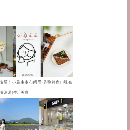
推薦！小島走走布朗尼-多種特色口味布
濱漁港附近美食