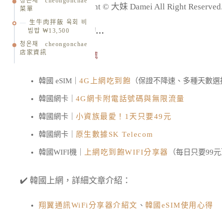
청온채 cheongonchae
版權所有 Copyright © 大妹 Damei All Right R
菜單
生牛肉拌飯 육회 비
在韓國可能會需要的…
빔밥 ₩13,500
청온채 cheongonchae
店家資訊
01.韓國網卡、eSIM推薦
韓國 eSIM｜
4G上網吃到飽
（保證不降速、多種天數選
韓國網卡｜
4G網卡附電話號碼與無限流量
韓國網卡｜
小資族最愛！1天只要49元
韓國網卡｜
原生數據SK Telecom
韓國WIFI機｜
上網吃到飽WIFI分享器
（每日只要99元
✔️ 韓國上網，詳細文章介紹：
翔翼通訊WiFi分享器介紹文
、
韓國eSIM使用心得