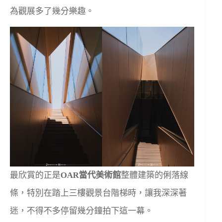
為觀展多了幾分樂趣。
最欣賞的正是
OAR當代美術館
整體建築的俐落線
條，特別在踏上三樓觀景台階梯時，讓我深深著
迷，不得不多停留幾分鐘拍下這一幕。